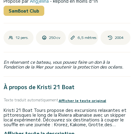
Proposé par
Angjelina
- Répond en moins d'1h
SamBoat Club
12 pers.
250 cv
6,5 mètres
2004
En réservant ce bateau, vous pouvez faire un don à la
Fondation de la Mer pour soutenir la protection des océans.
À propos de Kristi 21 Boat
Texte traduit automatiquement
Afficher le texte original
Kristi 21 Boat Tours propose des excursions relaxantes et
pittoresques le long de la Riviera albanaise avec un skipper
local expérimenté. Découvrez six destinations à couper le
souffle en une journée : Krorez, Kakome, Grotte des
Tortues, Plage de Rrojdhe et Baie des Soldats. À chaque
Afficher toute la description
destination, nos clients ont le temps de nager et de faire