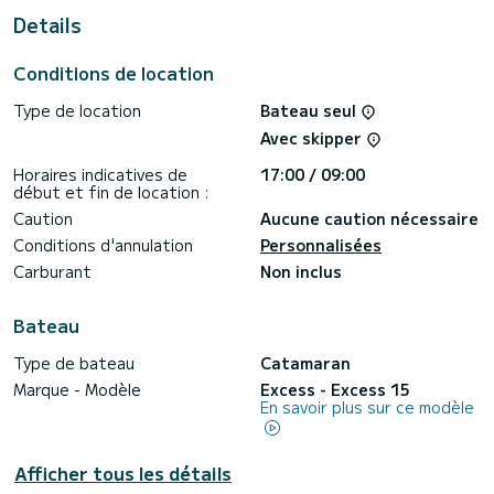
Details
Ce Excess 15 est pourvu de 4 toilettes avec douche.
Il possède notamment les équipements suivants :
Conditions de location
Dessalinisateur, Wifi et internet, Climatisation, Haut-
parleurs extérieurs, Panneau solaire, Winch électrique,
Type de location
Bateau seul
Moteur d'annexe, Douche de pont.
Avec skipper
Nous vous invitions à faire une demande de devis
directement via la plateforme, nous reviendrons vers vous
Horaires indicatives de
17:00 / 09:00
début et fin de location :
Caution
Aucune caution nécessaire
Conditions d'annulation
Personnalisées
Carburant
Non inclus
Bateau
Type de bateau
Catamaran
Marque - Modèle
Excess - Excess 15
En savoir plus sur ce modèle
Afficher tous les détails