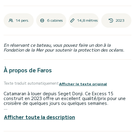
14 pers.
6 cabines
14,8 mètres
2023
En réservant ce bateau, vous pouvez faire un don à la
Fondation de la Mer pour soutenir la protection des océans.
À propos de Faros
Texte traduit automatiquement
Afficher le texte original
Catamaran à louer depuis Seget Donji. Ce Excess 15
construit en 2023 offre un excellent qualité/prix pour une
croisière de quelques jours ou quelques semaines.
Le bateau dispose de 6 cabines tout confort et une
Afficher toute la description
capacité d'embarcation de 14 personnes. Avec une longueur
totale de 15 mètres et une puissance de 160 chevaux, il
sera votre meilleur allié pour passer des vacances
extraordinaires sur l'eau dans les environs de Seget Donji