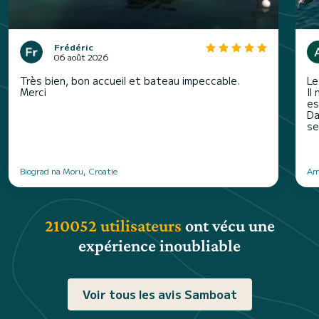
Frédéric
06 août 2026
Très bien, bon accueil et bateau impeccable.
Le
Merci
Il
es
Da
se
Biograd na Moru, Croatie
Am
210052 utilisateurs
ont vécu une
expérience inoubliable
Voir tous les avis Samboat