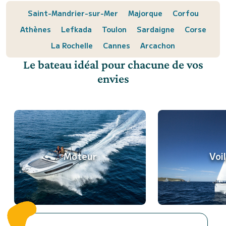
Saint-Mandrier-sur-Mer
Majorque
Corfou
Athènes
Lefkada
Toulon
Sardaigne
Corse
La Rochelle
Cannes
Arcachon
Le bateau idéal pour chacune de vos
envies
Moteur
Voil