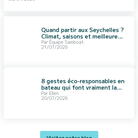
Quand partir aux Seychelles ?
Climat, saisons et meilleure
période
Par
Équipe Samboat
21/07/2026
8 gestes éco-responsables en
bateau qui font vraiment la
différence
Par
Ellen
20/07/2026
Visitez notre blog