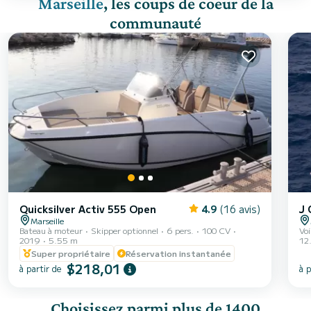
Marseille
, les coups de coeur de la
communauté
Quicksilver Activ 555 Open
4.9
(16 avis)
J 
Marseille
Bateau à moteur
Skipper optionnel
6 pers.
100 CV
Voi
2019
5.55 m
12
Super propriétaire
Réservation instantanée
$218,01
à partir de
à p
Choisissez parmi plus de 1400