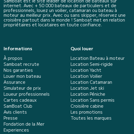
Samboat est le site leader de location de bateaux sur
internet. Avec + 50 000 bateaux de particuliers et de
professionnels, louez un voilier, catamaran ou bateau à
moteur au meilleur prix. Avec ou sans skipper, réservez une
croisière partout dans le monde ! Samboat met en relation
propriétaires et locataires en toute confiance.
Informations
Quoi louer
À propos
Location Bateau à moteur
Samboat recrute
Location Semi-rigide
Nos garanties
Location Yacht
Louer mon bateau
Location Voilier
Assurance
Location Catamaran
Simulateur de prix
Location Jet ski
Loueur professionnels
Location Péniche
Cartes cadeaux
Location Sans permis
SamBoat Club
Croisière cabine
Avis clients
Les promotions
Presse
Toutes les marques
Fondation de la Mer
Experiences