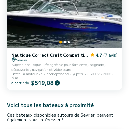
Nautique Correct Craft Competition Ski Boat 2001
4.7
(7 avis)
Sevrier
Super air nautique. Très agréable pour farniente , baignade ,
découverte , navigation et Wake board
Bateau à moteur
Skipper optionnel
9 pers.
350 CV
2008
6 m
$519,08
à partir de
Voici tous les bateaux à proximité
Ces bateaux disponibles autours de Sevrier, peuvent
également vous intéresser !