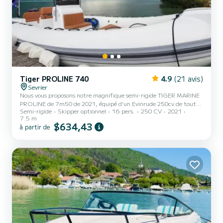
Tiger PROLINE 740
4.9
(21 avis)
Sevrier
Nous vous proposons notre magnifique semi-rigide TIGER MARINE
PROLINE de 7m50 de 2021, équipé d'un Evinrude 250cv de toute
Semi-rigide
Skipper optionnel
16 pers.
250 CV
2021
dernière génération. Il est complètement automatisé avec une
7.5 m
consommation la plus basse du marché. Bateau très confort et bien
$634,43
à partir de
équipé, avec bain de soleil avant, sono, tableau bord complet,
direction assistée, grand coffres... Tarif pour 12, au delà et jusqu'à
16 personnes : 25€/pers. Idéal pour la promenade entre amis ou en
famille, vous pourrez découvrir le Lac d'Annecy...