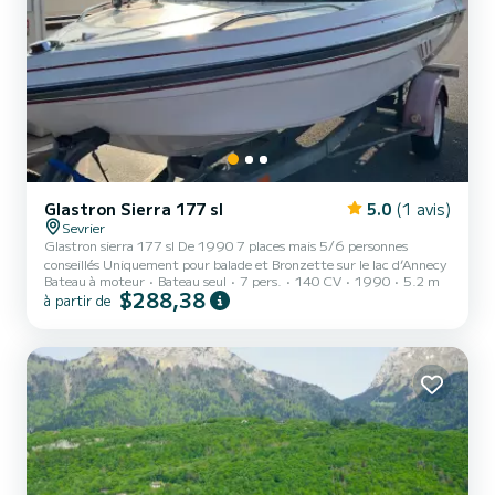
Glastron Sierra 177 sl
5.0
(1 avis)
Sevrier
Glastron sierra 177 sl De 1990 7 places mais 5/6 personnes
conseillés Uniquement pour balade et Bronzette sur le lac d’Annecy
Bateau à moteur
Bateau seul
7 pers.
140 CV
1990
5.2 m
$288,38
à partir de