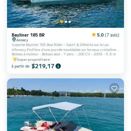
Bayliner 185 BR
5.0
(7 avis)
Annecy
Superbe Bayliner 185 Bow Rider – Sport & Détente sur le Lac
d’Annecy Profitez d'une journée inoubliable sur les eaux cristallines
Bateau à moteur
Bateau seul
7 pers.
200 CV
2009
5.6 m
du lac d'Annecy à bord de mon Bayliner 185 Bow Rider (2009).
Parfaitement entretenu, ce bateau allie confort, convivialité et
Super propriétaire
performances sportives pour vos sorties en famille ou entre amis. •
$219,17
à partir de
Capacité : 7 personnes (confort optimal pour profiter du soleil). •
Configuration : Modèle "Bow Rider" avec des assises à l'avant, idéal
pour admirer la vue tout en navig...