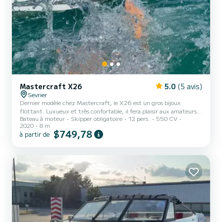
Mastercraft X26
5.0
(5 avis)
Sevrier
Dernier modèle chez Mastercraft, le X26 est un gros bijoux
flottant. Luxueux et très confortable, il fera plaisir aux amateurs
Bateau à moteur
Skipper obligatoire
12 pers.
550 CV
de wake et wake surf en offrant la plus belle vague du lac d’Annecy.
2020
8 m
Le capitaine, Eric sera votre compagnon, à votre écoute tout au
$749,78
à partir de
long de votre journée. Du matériel de sports nautiques peut-être
mis à votre disposition gratuitement, néanmoins nous ne sommes
pas responsables de ces activités. Si vous souhaitez prendre des
cours, nos partenaires, moniteurs, pourrons se...