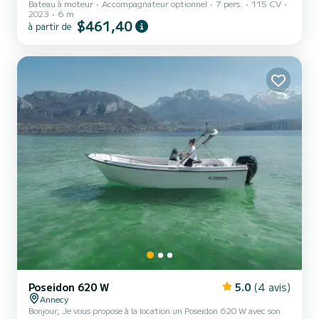
Bateau à moteur
Accompagnateur optionnel
7 pers.
115 CV
2023
6 m
$461,40
à partir de
Poseidon 620 W
5.0
(4 avis)
Annecy
Bonjour, Je vous propose à la location un Poseidon 620 W avec son