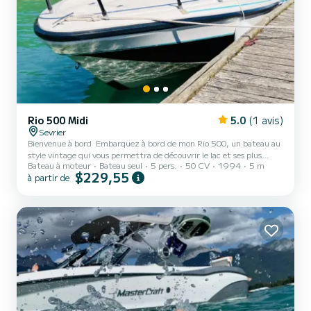
Rio 500 Midi
5.0
(1 avis)
Sevrier
Bienvenue à bord ️ Embarquez à bord de mon Rio 500, un bateau au
style vintage qui vous permettra de découvrir le lac et ses plus
Bateau à moteur
Bateau seul
5 pers.
50 CV
1994
5 m
beaux endroits De part sa taille et sa motorisation, c’est un bateau
$229,55
à partir de
très facile à prendre en main et à manœuvrer. À bord, tout est
pensé pour votre confort et votre sécurité. Des assises
confortables, une table de pique nique, de nombreux rangements
pour vos affaires. Un parasol pour vos mouillages ainsi que du
matériel de sécurité adapté. L’échelle de bain vo...