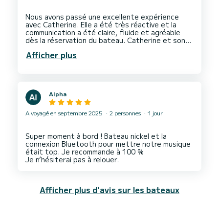
Nous avons passé une excellente expérience
avec Catherine. Elle a été très réactive et la
communication a été claire, fluide et agréable
dès la réservation du bateau. Catherine et son
époux ont été adorables du début à la fin. Ils
Afficher plus
ont pris le temps de nous aider à embarquer nos
affaires au départ, puis à tout débarquer à notre
retour, un geste auquel nous ne nous attendions
pas et que nous avons énormément apprécié.
Leur accueil, leur gentillesse et leur disponibilité
Alpha
ont vraiment contribué à rendre cette
expérience encore plus agréable.
A voyagé en septembre 2025
2 personnes
1 jour
Super moment à bord ! Bateau nickel et la
connexion Bluetooth pour mettre notre musique
était top. Je recommande à 100 %
Afficher plus d'avis sur les bateaux