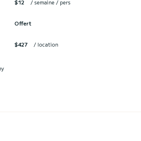
$12
/ semaine / pers
Offert
$427
/ location
hy