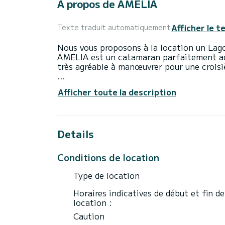
À propos de AMELIA
Afficher le t
Texte traduit automatiquement
Nous vous proposons à la location un Lag
AMELIA est un catamaran parfaitement ad
très agréable à manœuvrer pour une croisi
Le bateau dispose de 6 cabines au confort
Afficher toute la description
longueur totale de 13 mètres et d'une puiss
pour passer des vacances extraordinaires 
Ce Lagoon 42 est équipé de 4 salles d'eau
Details
Ce bateau est équipé d'une grand-voile latt
équipements suivants : Pilote automatique
Conditions de location
Climatisation, Treuil électrique, Connexi
Type de location
Nous vous invitons à demander un devis di
Horaires indicatives de début et fin de
location :
Caution