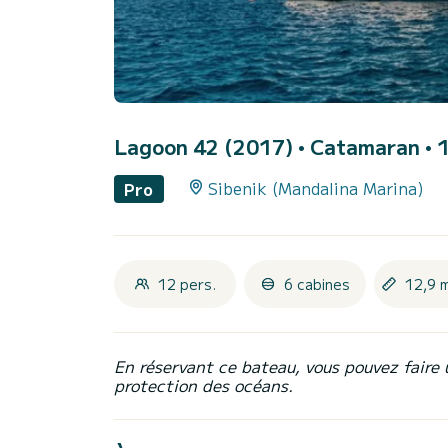
Lagoon 42 (2017)
• Catamaran • 1
Sibenik (Mandalina Marina)
Pro
12 pers.
6 cabines
12,9 
En réservant ce bateau, vous pouvez faire 
protection des océans.