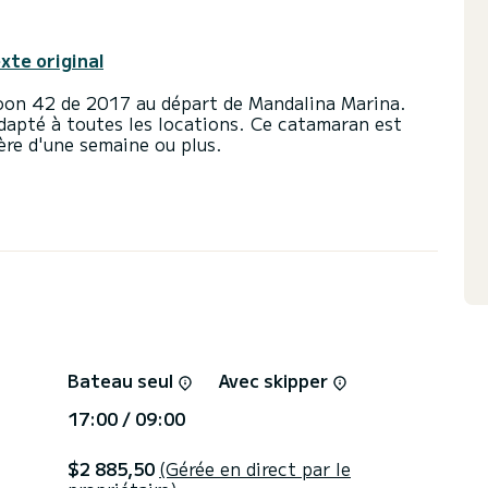
exte original
oon 42 de 2017 au départ de Mandalina Marina.
apté à toutes les locations. Ce catamaran est
ère d'une semaine ou plus.
 total et d'une capacité de 12 passagers. D'une
ance de 57 chevaux, il sera votre meilleur allié
sur les eaux de Mandalina Marina
 avec douche.
ée et d'un génois sur enrouleur. Il dispose des
, TV, Haut-parleurs, Panneau solaire,
on Bluetooth.
Bateau seul
Avec skipper
rectement via la plateforme, nous vous répondrons
17:00 / 09:00
$2 885,50
(Gérée en direct par le