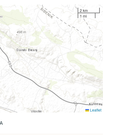
2 km
1 mi
Leaflet
IA