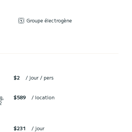
Groupe électrogène
$2
/ jour / pers
g,
$589
/ location
2
$231
/ jour