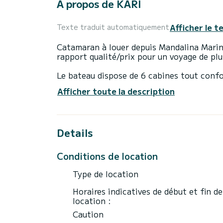
À propos de KARI
Afficher le t
Texte traduit automatiquement
Catamaran à louer depuis Mandalina Marin
rapport qualité/prix pour un voyage de plu
Le bateau dispose de 6 cabines tout confo
longueur totale de 14 mètres, il sera vot
Afficher toute la description
uniques sur l'eau dans les environs de Man
Ce Lagoon 46 b> dispose de 4 toilettes a
Details
Ce bateau est équipé d'une grand-voile latt
entre autres, des équipements suivants : 
de dessalement , Climatisation, Lave-vaiss
Conditions de location
Veuillez demander votre offre directement
Type de location
Horaires indicatives de début et fin de
location :
Caution