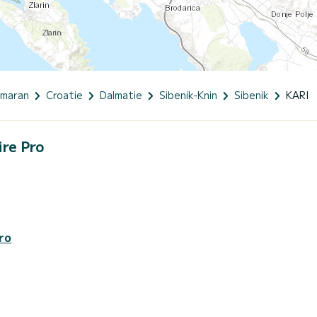
amaran
Croatie
Dalmatie
Sibenik-Knin
Sibenik
KARI
ire Pro
ro