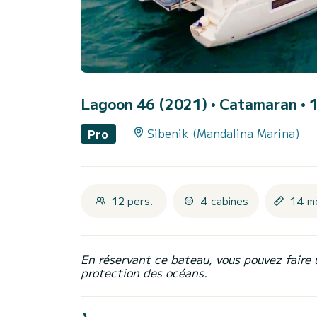
Lagoon 46 (2021)
• Catamaran • 1
Sibenik (Mandalina Marina)
Pro
12 pers.
4 cabines
14 m
En réservant ce bateau, vous pouvez faire 
protection des océans.