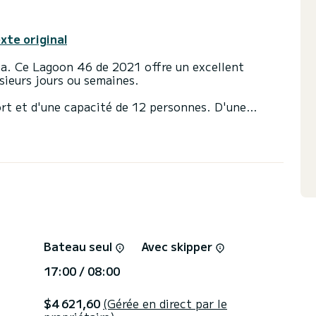
exte original
a. Ce Lagoon 46 de 2021 offre un excellent
sieurs jours ou semaines.
rt et d'une capacité de 12 personnes. D'une
re compagnon idéal pour passer des vacances
dalina Marina.
vec douches.
ée et d'un génois sur enrouleur. Il est équipé,
Pilote automatique, Moteur hors-bord, TV, Système
elle.
 via la plateforme afin que nous puissions vous
Bateau seul
Avec skipper
17:00 / 08:00
$4 621,60
(Gérée en direct par le