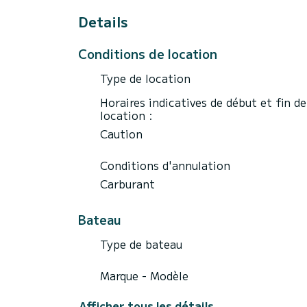
être loué.
Details
***Frais supplémentaires:
Carburant non inclus dans le prix
Conditions de location
Skipper - 80 euros / jour
Équipement de plongée (sur demande max 
Type de location
Travail de remorquage - 25 euros / jour (
Heures supplémentaires de location quoti
Horaires indicatives de début et fin de
location :
Vous apprécierez notre bateau autant que n
Caution
Conditions d'annulation
Carburant
Bateau
Type de bateau
Marque - Modèle
Afficher tous les détails