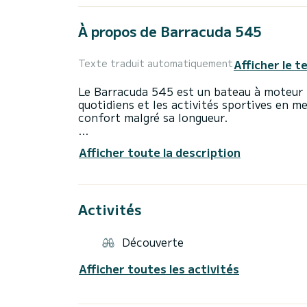
À propos de Barracuda 545
Afficher le t
Texte traduit automatiquement
Le Barracuda 545 est un bateau à moteur 
quotidiens et les activités sportives en mer
confort malgré sa longueur.
La conception du bateau est bien et parf
Afficher toute la description
et une profondeur intérieure idéale qui of
temps une large zone pour votre plaisir. 
escortée par un moteur hors-bord Suzuki 1
de Split enrichis par des îles, des baies 
Activités
des restaurants en bord de mer, une mer ble
pour passer votre temps.
Découverte
Tout ce qui précède allie confort et desig
garantir un voyage confortable et sûr suiv
Afficher toutes les activités
à écran tactile doux SIMRAD, échosondeur
/ équipement, radio / système de musique
A louer sans permis de skipper valide est