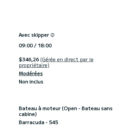
pour 4 personnes) 10 euros / ensemble
Avec skipper
minimum 3 personnes à bord / sécurité)
dienne: 15 euros/heure (max 2 heures)
09:00 / 18:00
ous ! Pour la meilleure offre, des réductions
$346,26
(Gérée en direct par le
propriétaire)
Modérées
Non inclus
Bateau à moteur (Open - Bateau sans
cabine)
Barracuda - 545