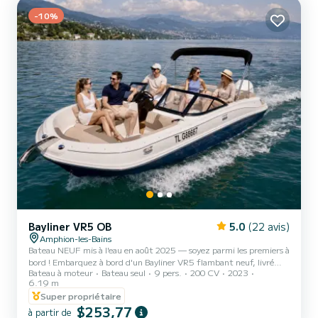
-10%
Bayliner VR5 OB
5.0
(22 avis)
Amphion-les-Bains
Bateau NEUF mis à l'eau en août 2025 — soyez parmi les premiers à
bord ! Embarquez à bord d'un Bayliner VR5 flambant neuf, livré
Bateau à moteur
Bateau seul
9 pers.
200 CV
2023
dans sa configuration full options, pour vivre le Léman dans les
6.19 m
meilleures conditions. Confort haut de gamme, performances du
Super propriétaire
Mercury 200cv, équipements premium : tout est réuni pour une
$253,77
journée parfaite en famille ou entre amis. ━━━━━━━━━━━━━━━━━━
à partir de