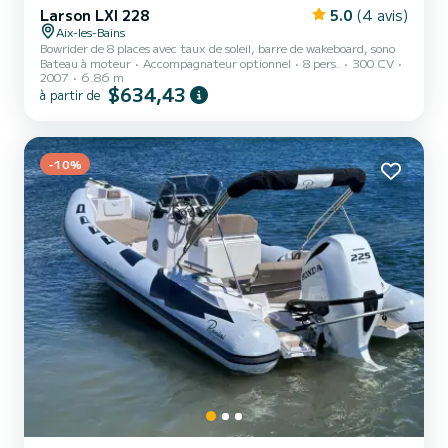
Larson LXI 228
5.0
(4 avis)
Aix-les-Bains
Bowrider de 8 places avec taux de soleil, barre de wakeboard, sono
Bateau à moteur
Accompagnateur optionnel
8 pers.
300 CV
2007
6.86 m
$634,43
à partir de
-10%