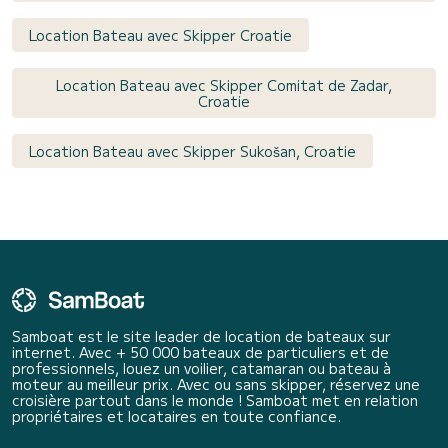
Location Bateau avec Skipper Croatie
Location Bateau avec Skipper Comitat de Zadar,
Croatie
Location Bateau avec Skipper Sukošan, Croatie
Samboat est le site leader de location de bateaux sur
internet. Avec + 50 000 bateaux de particuliers et de
professionnels, louez un voilier, catamaran ou bateau à
moteur au meilleur prix. Avec ou sans skipper, réservez une
croisière partout dans le monde ! Samboat met en relation
propriétaires et locataires en toute confiance.