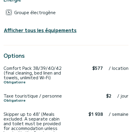
Groupe électrogène
Afficher tous les équipements
Options
Comfort Pack 38/39/40/42
$577
/ location
(final cleaning, bed linen and
towels, unlimited Wi-Fi)
Obligatoire
Taxe touristique / personne
$2
/ jour
Obligatoire
Skipper up to 48' (Meals
$1 938
/ semaine
excluded. A separate cabin
and toilet must be provided
for accommodation unless