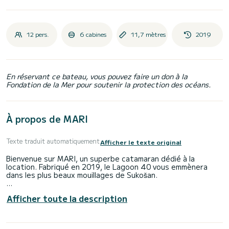
12 pers.
6 cabines
11,7 mètres
2019
En réservant ce bateau, vous pouvez faire un don à la
Fondation de la Mer pour soutenir la protection des océans.
À propos de MARI
Texte traduit automatiquement
Afficher le texte original
Bienvenue sur MARI, un superbe catamaran dédié à la
location. Fabriqué en 2019, le Lagoon 40 vous emmènera
dans les plus beaux mouillages de Sukošan.
Le bateau dispose de 6 cabines tout confort et une
Afficher toute la description
capacité d'embarcation de 12 personnes. Avec une longueur
totale de 12 mètres, il sera votre meilleur allié pour passer
des vacances extraordinaires sur l'eau dans les environs
de Sukošan