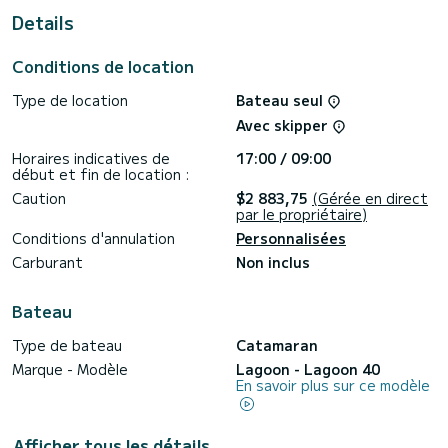
Details
Pour votre confort, MARI possède de 4 toilettes avec
douche
Conditions de location
Ce bateau est équipé d'une Grand voile lattée et d'un
Génois sur enrouleur. Il possède notamment les
Type de location
Bateau seul
équipements suivants : Pilote automatique, TV, Haut-
parleurs extérieurs, Prise USB, Wifi et internet, Douche de
Avec skipper
pont, Climatisation, Connexion bluetooth.
Horaires indicatives de
17:00 / 09:00
Nous vous invitions à faire une demande de devis
début et fin de location :
directement via la plateforme, nous reviendrons vers vous
avec nos meilleures propositions.
Caution
$2 883,75
(Gérée en direct
par le propriétaire)
Conditions d'annulation
Personnalisées
Carburant
Non inclus
Bateau
Type de bateau
Catamaran
Marque - Modèle
Lagoon - Lagoon 40
En savoir plus sur ce modèle
Afficher tous les détails