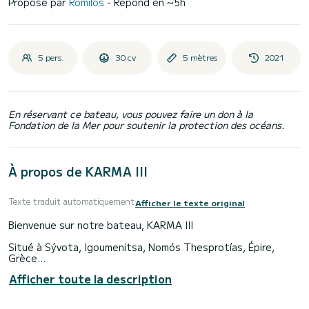
Proposé par
Romilos
- Répond en ~5h
5 pers.
30 cv
5 mètres
2021
En réservant ce bateau, vous pouvez faire un don à la
Fondation de la Mer pour soutenir la protection des océans.
À propos de KARMA III
Texte traduit automatiquement
Afficher le texte original
Bienvenue sur notre bateau, KARMA III
Situé à Sývota, Igoumenitsa, Nomós Thesprotías, Épire,
Grèce
Afficher toute la description
La route de Sivota à Paxos, Antipaxos.