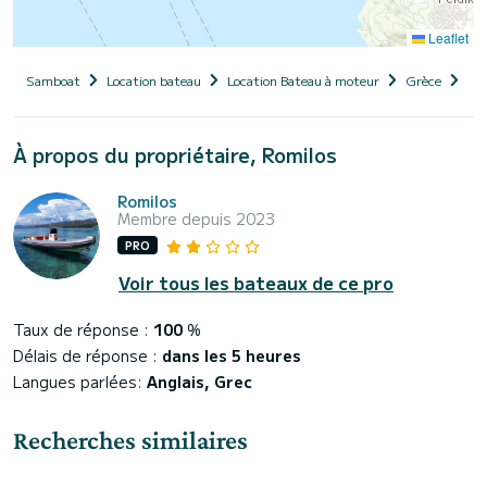
Leaflet
Samboat
Location bateau
Location Bateau à moteur
Grèce
Épi
À propos du propriétaire, Romilos
Romilos
Membre depuis 2023
PRO
Voir tous les bateaux de ce pro
Taux de réponse :
100
%
Délais de réponse :
dans les 5 heures
Langues parlées:
Anglais, Grec
Recherches similaires