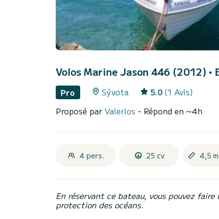
Volos Marine Jason 446 (2012)
• 
Sývota
5.0
(1 Avis)
Pro
Proposé par
Valerios
- Répond en ~4h
4 pers.
25 cv
4,5 m
En réservant ce bateau, vous pouvez faire 
protection des océans.