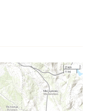
2 km
1 mi