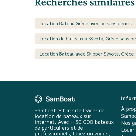
Recherches similaires
Location Bateau Grèce avec ou sans permis
Location de bateaux à Sývota, Grèce sans pe
Location Bateau avec Skipper Sývota, Grèce
Infor
À pro
Samboat est le site leader de
Sambo
location de bateaux sur
internet. Avec + 50 000 bateaux
Nos g
de particuliers et de
Louer
professionnels, louez un voilier,