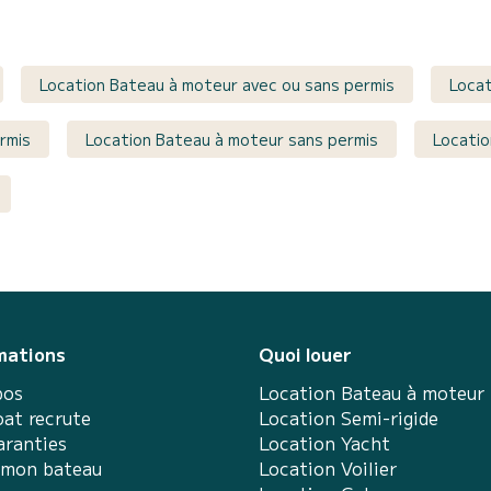
Location Bateau à moteur avec ou sans permis
Locat
rmis
Location Bateau à moteur sans permis
Locatio
mations
Quoi louer
pos
Location Bateau à moteur
at recrute
Location Semi-rigide
aranties
Location Yacht
 mon bateau
Location Voilier