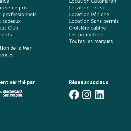
ance
Location Catamaran
teur de prix
Location Jet ski
r professionnels
Location Péniche
s cadeaux
Location Sans permis
at Club
Croisière cabine
lients
Les promotions
e
Toutes les marques
tion de la Mer
iences
ent vérifié par
Réseaux sociaux