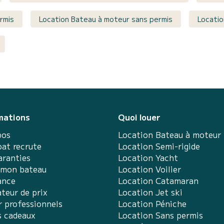
rmis
Location Bateau à moteur sans permis
Locatio
mations
Quoi louer
pos
Location Bateau à moteur
at recrute
Location Semi-rigide
aranties
Location Yacht
 mon bateau
Location Voilier
ance
Location Catamaran
teur de prix
Location Jet ski
r professionnels
Location Péniche
s cadeaux
Location Sans permis