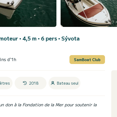
moteur • 4,5 m • 6 pers •
Sývota
ins d'1h
SamBoat Club
ètres
2018
Bateau seul
un don à la Fondation de la Mer pour soutenir la