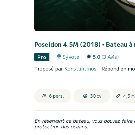
Poseidon 4.5M (2018)
• Bateau à 
Sývota
5.0
(3 Avis)
Pro
Proposé par
Konstantinos
- Répond en mo
6 pers.
30 cv
4,5 m
En réservant ce bateau, vous pouvez faire 
protection des océans.