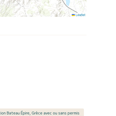
Leaflet
ion Bateau Épire, Grèce avec ou sans permis