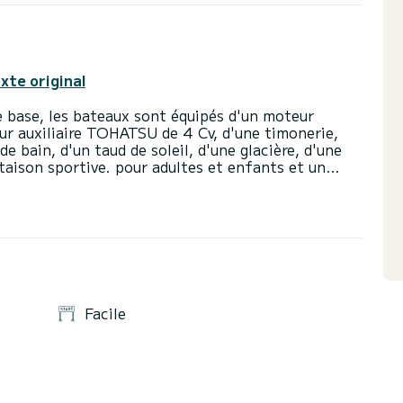
exte original
e base, les bateaux sont équipés d'un moteur
r auxiliaire TOHATSU de 4 Cv, d'une timonerie,
 bain, d'un taud de soleil, d'une glacière, d'une
ttaison sportive. pour adultes et enfants et un
. L'entreprise dispose d'un bateau auxiliaire à
Facile