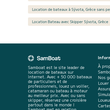
Location de bateaux à Sývota, Grèce sans pe
Location Bateau avec Skipper Sývota, Grèce
Infor
À pro
Samboat est le site leader de
Sambo
location de bateaux sur
internet. Avec + 50 000 bateaux
Nos g
de particuliers et de
Louer
professionnels, louez un voilier,
Assur
catamaran ou bateau à moteur
Simula
au meilleur prix. Avec ou sans
skipper, réservez une croisière
Loueu
partout dans le monde !
Carte
Samboat met en relation