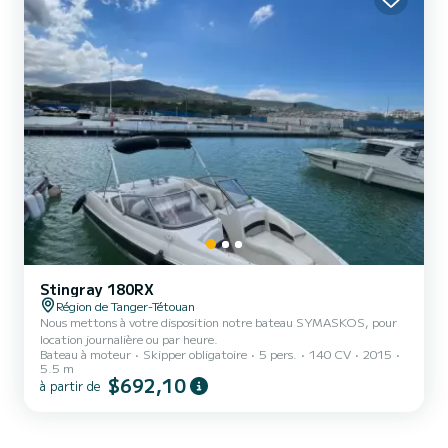
Stingray 180RX
Région de Tanger-Tétouan
Nous mettons à votre disposition notre bateau SYMASKOS, pour
location journalière ou par heure.
Bateau à moteur
Skipper obligatoire
5 pers.
140 CV
2015
5.5 m
$692,10
à partir de