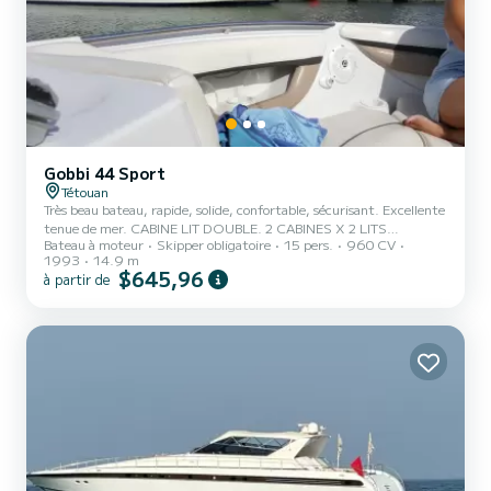
Gobbi 44 Sport
Tétouan
Très beau bateau, rapide, solide, confortable, sécurisant. Excellente
tenue de mer. CABINE LIT DOUBLE. 2 CABINES X 2 LITS
Bateau à moteur
Skipper obligatoire
15 pers.
960 CV
SIMPLES, SOIT 6 COUCHAGES. 2 WC. CABINES DOUCHE ET
1993
14.9 m
LAVABO. réfrigérateur, congélateur, plancha, four micro ondes,
$645,96
à partir de
machine à café expresso, Sono, radio, 2 TABLES REPAS X 6
PERSONNES. 6 TRANSATS BAIN DE SOLEIL. Serviettes plage
fournie. Pêche: Appâts et cannes lancers fournis. Possibilité des 3
repas à bord, avec ou sans cuisinier, avec ou sans courses (à prévoir
avant embarque...