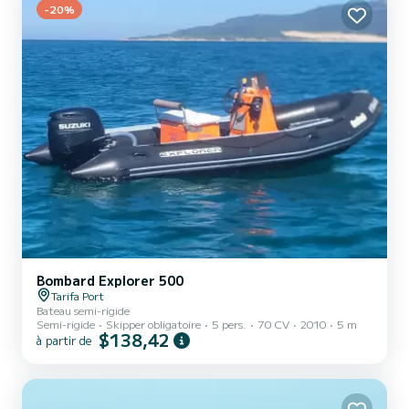
-20%
Bombard Explorer 500
Tarifa Port
Bateau semi-rigide
Semi-rigide
Skipper obligatoire
5 pers.
70 CV
2010
5 m
$138,42
à partir de