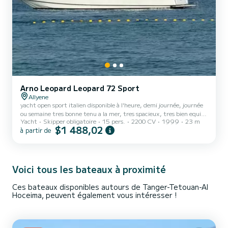
Arno Leopard Leopard 72 Sport
Allyene
yacht open sport italien disponible à l'heure, demi journée, journée
ou semaine tres bonne tenu a la mer, tres spacieux, tres bien equipé
Yacht
Skipper obligatoire
15 pers.
2200 CV
1999
23 m
confortable, consommation raisonable
$1 488,02
à partir de
Voici tous les bateaux à proximité
Ces bateaux disponibles autours de Tanger-Tetouan-Al
Hoceima, peuvent également vous intéresser !