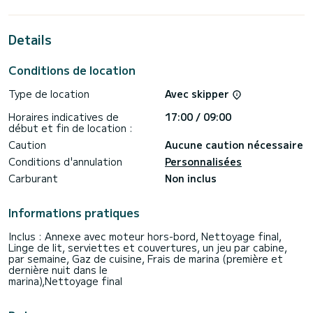
d'une capacité de 12 personnes. D'une longueur hors tout
de 15 mètres, il sera votre meilleur allié pour passer des
vacances exceptionnelles sur l'eau dans les environs de
Details
Toúrlos.
Ce Dufour 48 est équipé de 6 salles d'eau avec douche.
Conditions de location
Il dispose des équipements suivants : Pilote automatique,
Type de location
Avec skipper
Panneau solaire, Dessalinisateur, BBQ.
Horaires indicatives de
17:00 / 09:00
Les demandes de réservation et de devis sont traitées
début et fin de location :
directement par SamBoat. Vous obtiendrez les meilleurs prix
Caution
Aucune caution nécessaire
Conditions d'annulation
Personnalisées
Carburant
Non inclus
Informations pratiques
Inclus : Annexe avec moteur hors-bord, Nettoyage final,
Linge de lit, serviettes et couvertures, un jeu par cabine,
par semaine, Gaz de cuisine, Frais de marina (première et
dernière nuit dans le
marina),Nettoyage final