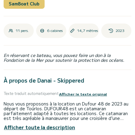
SamBoat Club
11 pers.
6 cabines
14,7 mètres
2023
En réservant ce bateau, vous pouvez faire un don à la
Fondation de la Mer pour soutenir la protection des océans.
À propos de Danai - Skippered
Texte traduit automatiquement
Afficher le texte original
Nous vous proposons à la location un Dufour 48 de 2023 au
départ de Toúrlos. DUFOUR48 est un catamaran
parfaitement adapté à toutes les locations. Ce catamaran
est très agréable à manœuvrer pour une croisière d'une
semaine ou plus.
Afficher toute la description
Le bateau dispose de 6 cabine(s) entièrement équipée(s) et