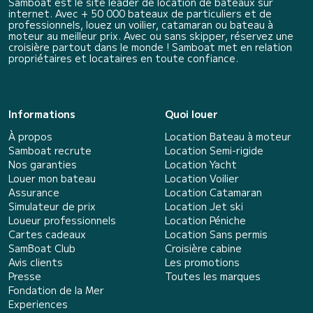
Samboat est le site leader de location de bateaux sur
internet. Avec + 50 000 bateaux de particuliers et de
professionnels, louez un voilier, catamaran ou bateau à
moteur au meilleur prix. Avec ou sans skipper, réservez une
croisière partout dans le monde ! Samboat met en relation
propriétaires et locataires en toute confiance.
Informations
Quoi louer
À propos
Location Bateau à moteur
Samboat recrute
Location Semi-rigide
Nos garanties
Location Yacht
Louer mon bateau
Location Voilier
Assurance
Location Catamaran
Simulateur de prix
Location Jet ski
Loueur professionnels
Location Péniche
Cartes cadeaux
Location Sans permis
SamBoat Club
Croisière cabine
Avis clients
Les promotions
Presse
Toutes les marques
Fondation de la Mer
Experiences