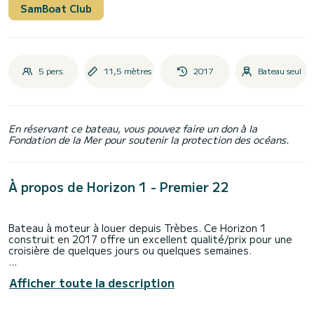
SamBoat Club
5 pers.
11,5 mètres
2017
Bateau seul
En réservant ce bateau, vous pouvez faire un don à la
Fondation de la Mer pour soutenir la protection des océans.
À propos de Horizon 1 - Premier 22
Bateau à moteur à louer depuis Trèbes. Ce Horizon 1
construit en 2017 offre un excellent qualité/prix pour une
croisière de quelques jours ou quelques semaines.
Le bateau dispose de 2 cabines tout confort et une
Afficher toute la description
capacité d'embarcation de 5 personnes. Avec une longueur
totale de 12 mètres, il sera votre meilleur allié pour passer
des vacances extraordinaires sur l'eau dans les environs