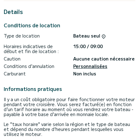
de Trèbes
Details
Ce Horizon 1 est pourvu de 1 toilette avec douche.
Il possède notamment les équipements suivants : TV,
Conditions de location
Douche de pont.
Type de location
Bateau seul
Les demandes de réservation et devis sont gérées
directement par SamBoat. Vous obtiendrez les meilleurs prix
Horaires indicatives de
15:00 / 09:00
début et fin de location :
Caution
Aucune caution nécessaire
Conditions d'annulation
Personnalisées
Carburant
Non inclus
Informations pratiques
Il y a un coût obligatoire pour faire fonctionner votre moteur
pendant votre croisière. Vous serez facturé(e) en fonction
d'un tarif horaire au moment où vous rendrez votre bateau -
payable à votre base d'arrivée en monnaie locale.
Le "taux horaire" varie selon la région et le type de bateau
et dépend du nombre d'heures pendant lesquelles vous
utilisez le moteur.