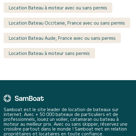
Location Bateau à moteur avec ou sans permis
Location Bateau Occitanie, France avec ou sans permis
Location Bateau Aude, France avec ou sans permis
Location Bateau à moteur sans permis
Samboat est le site leader de location de bateaux sur
internet. Avec + 50 000 bateaux de particuliers et de
professionnels, louez un voilier, catamaran ou bateau à
moteur au meilleur prix. Avec ou sans skipper, réservez une
croisière partout dans le monde ! Samboat met en relation
propriétaires et locataires en toute confiance.