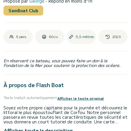
Proposé par
George
- Répond en moins d'1h
SamBoat Club
5 pers.
60 cv
5,5 mètres
2023
En réservant ce bateau, vous pouvez faire un don à la
Fondation de la Mer pour soutenir la protection des océans.
À propos de Flash Boat
Texte traduit automatiquement
Afficher le texte original
Soyez votre propre capitaine pour la journée et découvrez le
littoral le plus époustouflant de Corfou. Notre personnel
passera en revue toutes les caractéristiques de sécurité et
vous donnera un court tutoriel de conduite. Une carte
détaillée vous sera montrée, qui vous aidera à connaître les
Afficher toute la description
meilleurs endroits de notre île et nos escales suggérées.