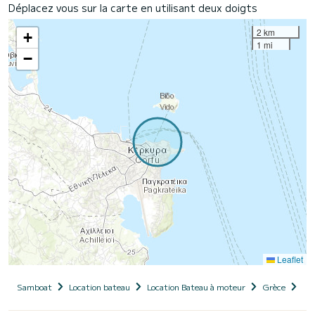
Déplacez vous sur la carte en utilisant deux doigts
2 km
+
1 mi
−
Leaflet
Samboat
Location bateau
Location Bateau à moteur
Grèce
Île