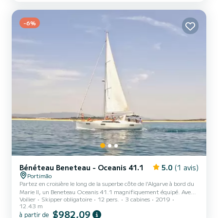
Almoço de sushi, uma garrafa de champanhe. Tábua de frutas,
tapas e snacks. Pra...
-6%
Bénéteau Beneteau - Oceanis 41.1
5.0
(1 avis)
Portimão
Partez en croisière le long de la superbe côte de l'Algarve à bord du
Marie II, un Beneteau Oceanis 41.1 magnifiquement équipé. Avec
Voilier
Skipper obligatoire
12 pers.
3 cabines
2019
trois cabines spacieuses, deux salles de bains, une cuisine
12.43 m
entièrement équipée et une grande plateforme de baignade, ce
$982,09
à partir de
yacht peut accueillir confortablement jusqu'à 10 invités, en faisant