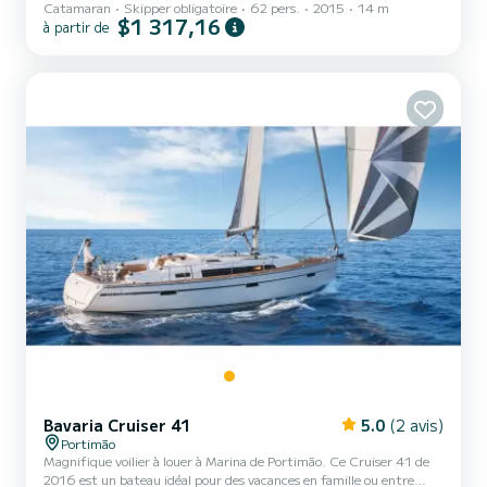
Catamaran
Skipper obligatoire
62 pers.
2015
14 m
Avec des places assises pour jusqu'à 62 passagers, c'est le navire
$1 317,16
à partir de
parfait pour les excursions d'observation des dauphins, les croisières
côtières, les expériences de la faune marine et les excursions de
groupe privées. Spécialement conçu pour l'observation des
dauphins, le Belize III allie vitesse, stabilité et excellente visibilité,
offrant aux invités la mei...
Bavaria Cruiser 41
5.0
(2 avis)
Portimão
Magnifique voilier à louer à Marina de Portimão. Ce Cruiser 41 de
2016 est un bateau idéal pour des vacances en famille ou entre