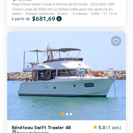
Magnifique voilier à louer à Marina de Portimão. Ce Dufour 385
Grand Large de 2005 est un bateau idéal pour des vacances en
Voilier
Skipper optionnel
8 pers.
3 cabines
2005
11.72 m
famille ou entre amis. Le bateau dispose de 3 cabine(s) entièrement
$681,69
à partir de
équipée(s) et d'une capacité de 6 personnes. D'une longueur hors
tout de 12 mètres, il sera votre meilleur allié pour passer des
vacances exceptionnelles sur l'eau dans les environs de Marina de
Portimão Pour votre confort, Nemo dispose de 2 toilettes avec
douche Il dispose des équipements suivants : P...
Bénéteau Swift Trawler 48
5.0
(1 avis)
Marina de Portimão