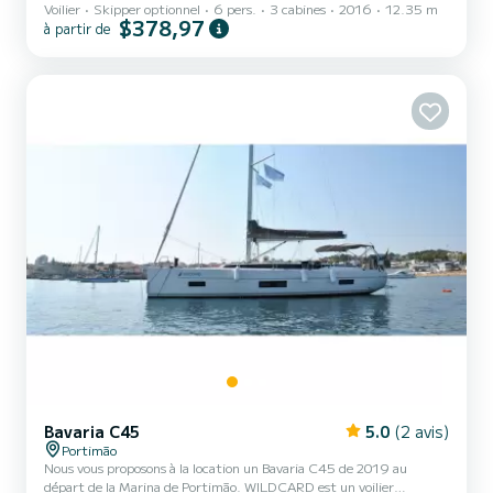
Voilier
Skipper optionnel
6 pers.
3 cabines
2016
12.35 m
amis. Le bateau dispose de 3 cabine(s) entièrement équipée(s) et
$378,97
à partir de
d'une capacité de 7 personnes. D'une longueur hors tout de 12
mètres, il sera votre meilleur allié pour passer des vacances
exceptionnelles sur l'eau dans les environs de Marina de Portimão Ce
Cruiser 41 est équipé de 2 salles d'eau avec douche. Ce bateau est
équipé d'une grand-voile sur enrouleur et...
Bavaria C45
5.0
(2 avis)
Portimão
Nous vous proposons à la location un Bavaria C45 de 2019 au
départ de la Marina de Portimão. WILDCARD est un voilier