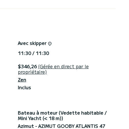
soleil : Après-midi (7h00)
 gazeuses, cerveja, vinho, espumante. Pas de
ampanhe. Tables de fruits, tapas et snacks.
. Les prix incluent Iva, les taxons en vigueur, le
Avec skipper
11:30 / 11:30
$346,26
(Gérée en direct par le
propriétaire)
Zen
Inclus
Bateau à moteur (Vedette habitable /
Mini Yacht (< 18 m))
Azimut - AZIMUT GOOBY ATLANTIS 47