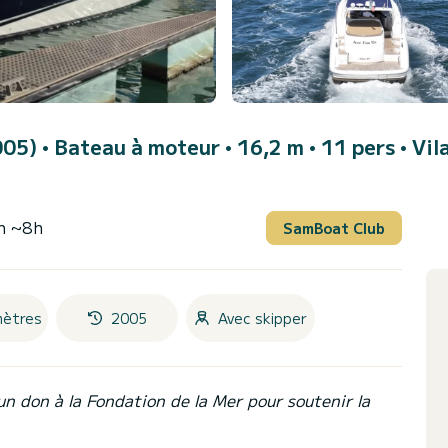
005)
• Bateau à moteur • 16,2 m • 11 pers •
Vil
n ~8h
SamBoat Club
mètres
2005
Avec skipper
un don à la Fondation de la Mer pour soutenir la