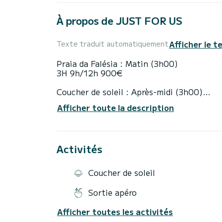
À propos de JUST FOR US
Afficher le t
Texte traduit automatiquement
Praia da Falésia : Matin (3h00)
3H 9h/12h 900€
Coucher de soleil : Après-midi (3h00)
3H 17h30/20h30 945€
Afficher toute la description
Grutas de Benagil : Matin (5h00) / Midi (
5H 9h/ 30 1575€
Activités
Journée complète Benagil : Matin (7h00)
7H 10h/17h 2100€
Coucher de soleil
Journée complète Ria Formosa : Matin (7
7H 10h/17h 2205€
Sortie apéro
Journée complète Benagil Coucher de solei
Afficher toutes les activités
7H 13h30/20h30 2205€