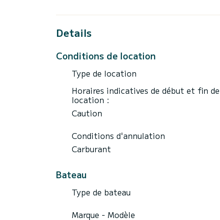
Journée complète Ria Formosa Coucher de 
7H 13h30/20h30 2205€
Details
INCLUÍDO :
Bebidas durante o passeio, água, boissons
Conditions de location
passeio de 7h d'offre d'une garrafa de ch
Prancha de paddle et masques de snorkeling
Type de location
Horaires indicatives de début et fin de
location :
Caution
Conditions d'annulation
Carburant
Bateau
Type de bateau
Marque - Modèle