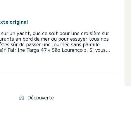
exte original
sur un yacht, que ce soit pour une croisière sur
aurants en bord de mer ou pour essayer tous nos
êtes sûr de passer une journée sans pareille
if Fairline Targa 47 « São Lourenço ». Si vous
voulez pas passer toutes vos vacances sur l'eau,
ouvent être la partie la plus mémorable des
r jusqu'à 10 personnes à bord et dispose de vastes
Découverte