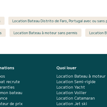
s
Location Bateau Distrito de Faro, Portugal avec ou sans 
s
Location Bateau à moteur sans permis
Location B
mations
Quoi louer
pos
Location Bateau à moteur
at recrute
Location Semi-rigide
aranties
Location Yacht
 mon bateau
Location Voilier
ance
Location Catamaran
teur de prix
Location Jet ski