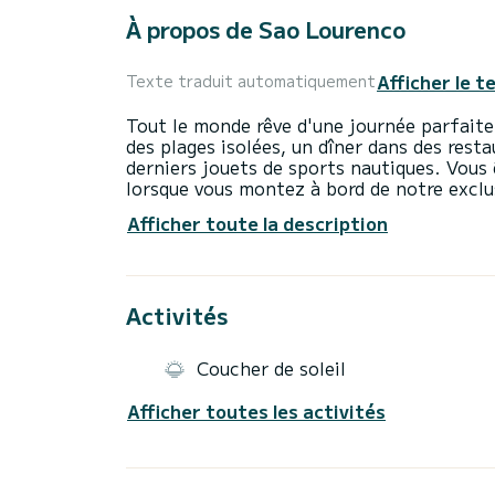
À propos de Sao Lourenco
Afficher le t
Texte traduit automatiquement
Tout le monde rêve d'une journée parfaite 
des plages isolées, un dîner dans des rest
derniers jouets de sports nautiques. Vous 
lorsque vous montez à bord de notre exclus
aimez être sur un bateau mais que vous ne 
Afficher toute la description
une location de bateau à la journée peut s
vacances. Ce superbe yacht peut accueilli
Activités
Coucher de soleil
Afficher toutes les activités