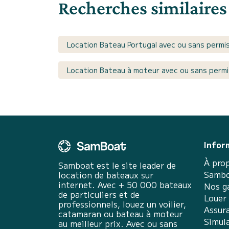
Recherches similaires
Location Bateau Portugal avec ou sans permi
Location Bateau à moteur avec ou sans permi
Infor
À pro
Samboat est le site leader de
Sambo
location de bateaux sur
internet. Avec + 50 000 bateaux
Nos g
de particuliers et de
Louer
professionnels, louez un voilier,
Assur
catamaran ou bateau à moteur
Simula
au meilleur prix. Avec ou sans