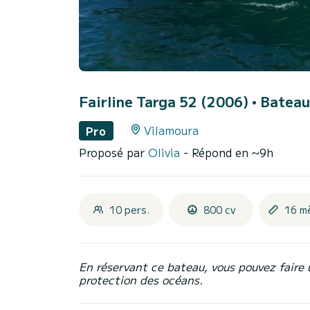
Fairline Targa 52 (2006)
• Bateau
Vilamoura
Pro
Proposé par
Olivia
- Répond en ~9h
10 pers.
800 cv
16 m
En réservant ce bateau, vous pouvez faire 
protection des océans.