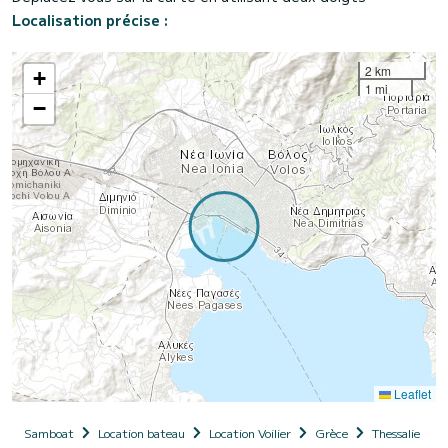
Localisation précise :
2 km
+
1 mi
−
Leaflet
Samboat
Location bateau
Location Voilier
Grèce
Thessalie