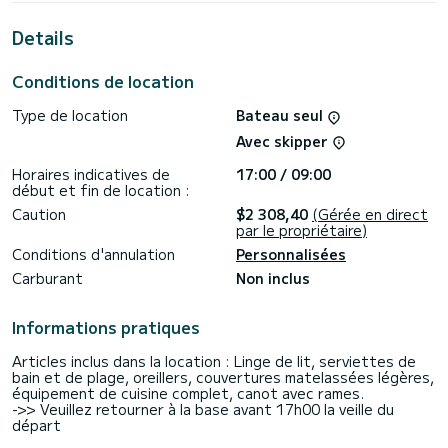
de Volos
Details
Ce Sun Odyssey 349 est pourvu de 1 toilette avec douche.
Ce bateau est équipé d'une GV sur enrouleur et d'un Génois
Conditions de location
sur enrouleur. Il possède notamment les équipements
suivants : Pilote automatique, Prise USB, Connexion
Type de location
Bateau seul
bluetooth.
Avec skipper
N'hésitez pas à nous contacter pour toute demande devis,
vous serez accompagné par un expert SamBoat dans votre
Horaires indicatives de
17:00 / 09:00
projet de vacances.
début et fin de location :
Caution
$2 308,40
(Gérée en direct
par le propriétaire)
Conditions d'annulation
Personnalisées
Carburant
Non inclus
Informations pratiques
Articles inclus dans la location : Linge de lit, serviettes de
bain et de plage, oreillers, couvertures matelassées légères,
équipement de cuisine complet, canot avec rames.
->> Veuillez retourner à la base avant 17h00 la veille du
départ