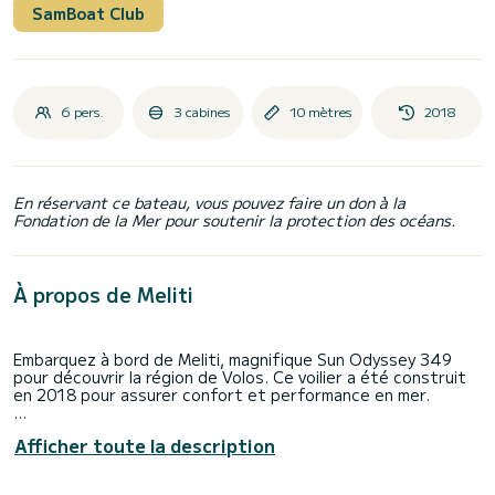
SamBoat Club
6 pers.
3 cabines
10 mètres
2018
En réservant ce bateau, vous pouvez faire un don à la
Fondation de la Mer pour soutenir la protection des océans.
À propos de Meliti
Embarquez à bord de Meliti, magnifique Sun Odyssey 349
pour découvrir la région de Volos. Ce voilier a été construit
en 2018 pour assurer confort et performance en mer.
Le bateau dispose de 3 cabines tout confort et une
Afficher toute la description
capacité d'embarcation de 6 personnes. Avec une longueur
totale de 10 mètres, il sera votre meilleur allié pour passer
des vacances extraordinaires sur l'eau dans les environs