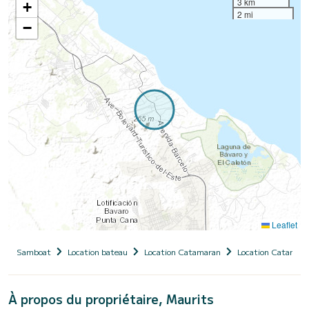
3 km
+
2 mi
−
Leaflet
Samboat
Location bateau
Location Catamaran
Location Catamara
À propos du propriétaire, Maurits