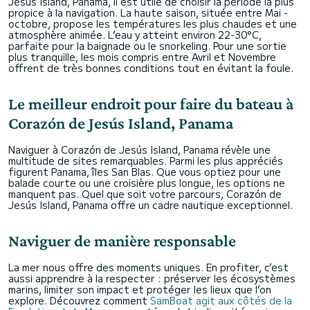
Jesús Island, Panama, il est utile de choisir la période la plus
propice à la navigation. La haute saison, située entre Mai -
octobre, propose les températures les plus chaudes et une
atmosphère animée. L’eau y atteint environ 22-30°C,
parfaite pour la baignade ou le snorkeling. Pour une sortie
plus tranquille, les mois compris entre Avril et Novembre
offrent de très bonnes conditions tout en évitant la foule.
Le meilleur endroit pour faire du bateau à
Corazón de Jesús Island, Panama
Naviguer à Corazón de Jesús Island, Panama révèle une
multitude de sites remarquables. Parmi les plus appréciés
figurent Panama, îles San Blas. Que vous optiez pour une
balade courte ou une croisière plus longue, les options ne
manquent pas. Quel que soit votre parcours, Corazón de
Jesús Island, Panama offre un cadre nautique exceptionnel.
Naviguer de manière responsable
La mer nous offre des moments uniques. En profiter, c’est
aussi apprendre à la respecter : préserver les écosystèmes
marins, limiter son impact et protéger les lieux que l’on
explore. Découvrez comment
SamBoat agit aux côtés de la