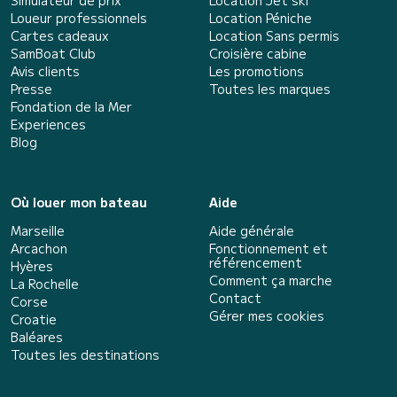
Simulateur de prix
Location Jet ski
Loueur professionnels
Location Péniche
Cartes cadeaux
Location Sans permis
SamBoat Club
Croisière cabine
Avis clients
Les promotions
Presse
Toutes les marques
Fondation de la Mer
Experiences
Blog
Où louer mon bateau
Aide
Marseille
Aide générale
Arcachon
Fonctionnement et
référencement
Hyères
Comment ça marche
La Rochelle
Contact
Corse
Gérer mes cookies
Croatie
Baléares
Toutes les destinations