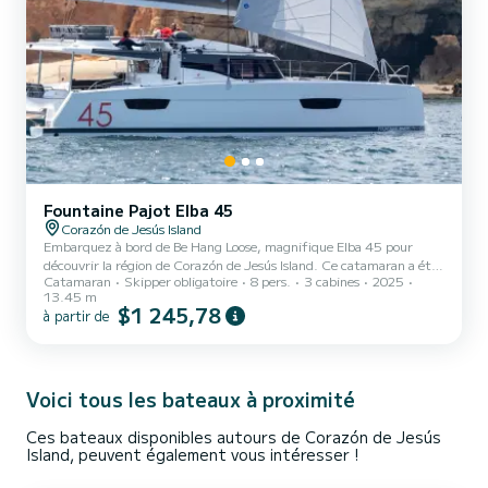
Fountaine Pajot Elba 45
Corazón de Jesús Island
Embarquez à bord de Be Hang Loose, magnifique Elba 45 pour
découvrir la région de Corazón de Jesús Island. Ce catamaran a été
Catamaran
Skipper obligatoire
8 pers.
3 cabines
2025
construit en 2025 pour assurer confort et performance en mer. Le
13.45 m
bateau dispose de 3 cabines tout confort et une capacité
$1 245,78
à partir de
d'embarcation de 8 personnes. Avec une longueur totale de 14
mètres et une puissance de 120 chevaux, il sera votre meilleur allié
pour passer des vacances extraordinaires sur l'eau dans les environs
de Corazón de Jesús Island Ce Elba 45 est pourv...
Voici tous les bateaux à proximité
Ces bateaux disponibles autours de Corazón de Jesús
Island, peuvent également vous intéresser !