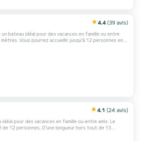
4.4
(39 avis)
un bateau idéal pour des vacances en famille ou entre
xe, Pris...
4.1
(24 avis)
déal pour des vacances en famille ou entre amis. Le
é de 12 personnes. D'une longueur hors tout de 13
au dans les environs de Kos Ce Lagoon 42 est
t équipé d'une grand-voile lattée et d'un génois sur enrouleur. Il dispo...