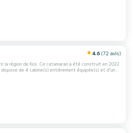
4.6
(72 avis)
r la région de Kos. Ce catamaran a été construit en 2022
 votre meilleur allié pour passer des vacances
exceptionnelles sur l'eau dans les environs de Kos Pour votre confort, Lucky Dragon dispose de 4 toilettes avec douche Il dis...