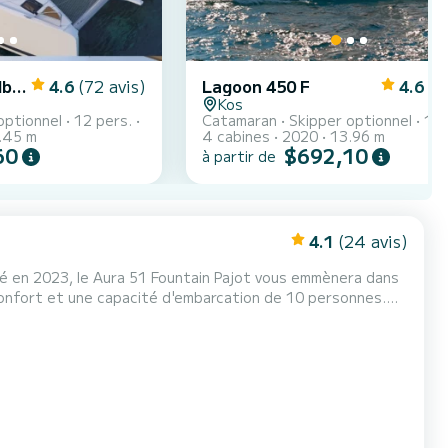
Fountaine Pajot Elba 45
4.6
(72 avis)
Lagoon 450 F
4.6
(7
Kos
optionnel
12 pers.
Catamaran
Skipper optionnel
12 
.45 m
4 cabines
2020
13.96 m
60
$692,10
à partir de
4.1
(24 avis)
ué en 2023, le Aura 51 Fountain Pajot vous emmènera dans
asser des vacances extraordinaires sur l'eau dans les
vec douche....