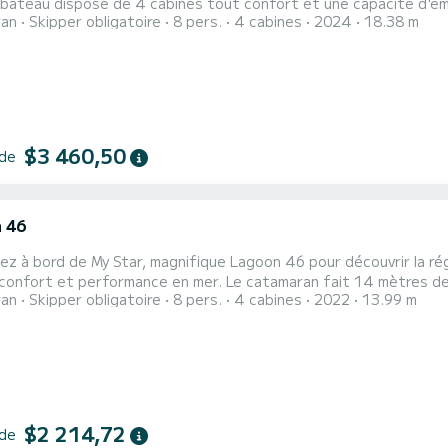
ran
Skipper obligatoire
8 pers.
4 cabines
2024
18.38 m
 sera votre meilleur allié pour passer des vacances extraordinaires sur l'eau
Utopia possède 4 toilettes avec douche Il possède notamment les...
$3 460,50
 de
 46
z à bord de My Star, magnifique Lagoon 46 pour découvrir la ré
rmance en mer. Le catamaran fait 14 mètres de longueur pour une puissance de 120 chevaux. Les 4
ran
Skipper obligatoire
8 pers.
4 cabines
2022
13.99 m
ent d'accueillir 8 personnes en navigation croisière. Pour votre confort, My Star possède 4 toilettes avec douche
de notamment les équipements suivants : Wifi et internet, Dessal
$2 214,72
 de