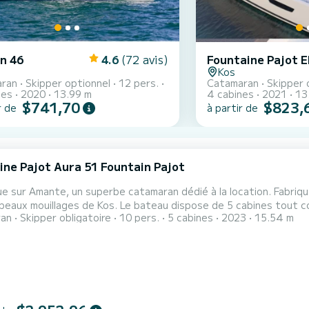
n 46
4.6
(72 avis)
Kos
ran
Skipper optionnel
12 pers.
Catamaran
Skipper 
nes
2020
13.99 m
4 cabines
2021
13
$741,70
$823,
r de
à partir de
ine Pajot Aura 51 Fountain Pajot
e sur Amante, un superbe catamaran dédié à la location. Fabriq
s. Le bateau dispose de 5 cabines tout confort et une capacité d'embarcation de 10 personnes.
ran
Skipper obligatoire
10 pers.
5 cabines
2023
15.54 m
 longueur totale de 16 mètres, il sera votre meilleur allié pour p
environs de Kos Ce Aura 51 Fountain Pajot est pourvu de 5 toilettes a