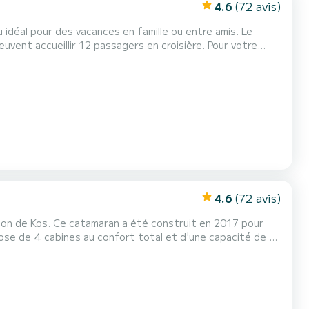
4.6
(72 avis)
déal pour des vacances en famille ou entre amis. Le
cueillir 12 passagers en croisière. Pour votre
 pas à nous contacter pour un devis, vous serez accompagné par un expert...
4.6
(72 avis)
ion de Kos. Ce catamaran a été construit en 2017 pour
chevaux, il sera votre meilleur allié pour passer des
vacances extraordinaires sur les eaux de Kos Ce Lagoon 42 est équipé de 4 salles d'eau avec douche. Il dispose des équ...