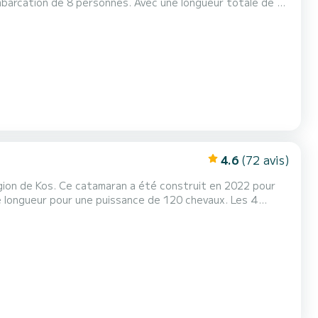
 dans les environs de Kos Pour votre confort,
4.6
(72 avis)
gion de Kos. Ce catamaran a été construit en 2022 pour
i...