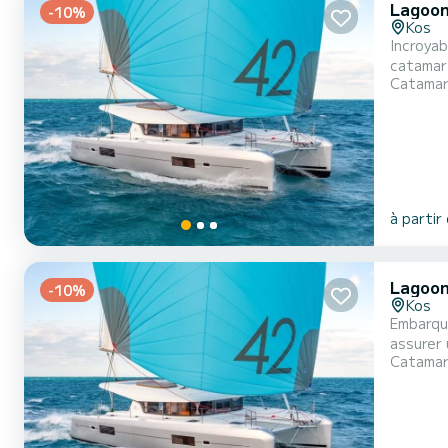
Lagoon
-10%
Kos
Incroyab
catamara
Catama
confort, Melissant
à partir
Lagoon
-10%
Kos
Embarque
assurer un confort
Catama
passager