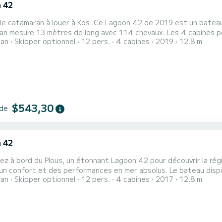
 42
le catamaran à louer à Kos. Ce Lagoon 42 de 2019 est un bateau i
n mesure 13 mètres de long avec 114 chevaux. Les 4 cabines peuvent ac
ran
Skipper optionnel
12 pers.
4 cabines
2019
12.8 m
hi dispose de 4 toilettes avec douche Il dispose des équipements suivants : Pilote automatique, Moteur hors-
bord, Prise USB, Connexion Bluetooth. N'hésitez
$543,30
 de
 42
z à bord du Plous, un étonnant Lagoon 42 pour découvrir la rég
 et des performances en mer absolus. Le bateau dispose de 4 cabines au confort total et d'une capacité de 12
ran
Skipper optionnel
12 pers.
4 cabines
2017
12.8 m
s. D'une longueur totale de 13 mètres et d'une puissance de 114 