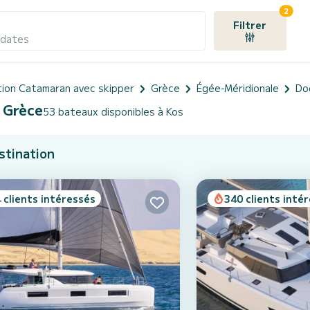
2
Filtrer
 dates
tion Catamaran avec skipper
Grèce
Égée-Méridionale
Do
 Grèce
53 bateaux disponibles à Kos
stination
 clients intéressés
340 clients inté