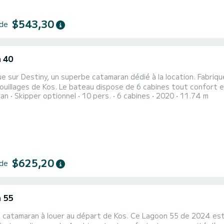
$543,30
 de
 40
e sur Destiny, un superbe catamaran dédié à la location. Fabriq
se de 6 cabines tout confort et une capacité d'embarcation de 10 personnes. Avec une
ran
Skipper optionnel
10 pers.
6 cabines
2020
11.74 m
 totale de 12 mètres, il sera votre meilleur allié pour passer des
Pour votre confort, Destiny possède 4 toilettes avec douche Ce...
$625,20
 de
 55
 catamaran à louer au départ de Kos. Ce Lagoon 55 de 2024 est 