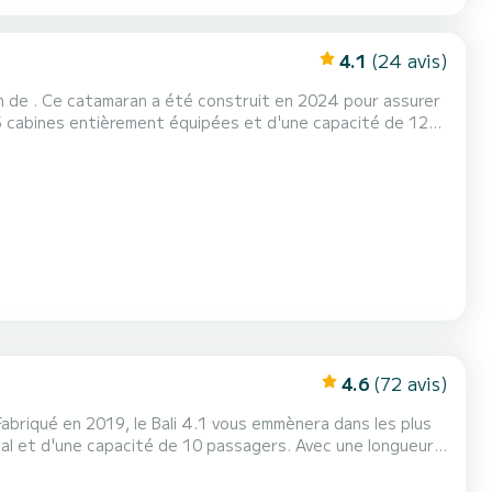
4.1
(24 avis)
n de . Ce catamaran a été construit en 2024 pour assurer
 allié pour passer des vacances exceptionnelles sur l'eau
dans les environs de Ce Lagoon 46 est équipé de 5 salles d'eau avec douche. Ce bateau est équipé d'une Grand-voil...
4.6
(72 avis)
abriqué en 2019, le Bali 4.1 vous emmènera dans les plus
s vacances extraordinaires sur les eaux de Kos Ce Bali
e. Il dispose des équipements suivants : Moteur hors-bord, Prise US...