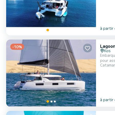
à partir
Lagoon
-10%
Kos
Embarqu
pour assurer un 
Catama
capacité
à partir