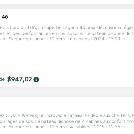
 46
ez à bord du TBA, un superbe Lagoon 46 pour découvrir la régio
rformances en mer absolus. Le bateau dispose de 5 cabines entièrement équipées et d'une capacité de 12
ran
Skipper optionnel
12 pers.
6 cabines
2024
13.99 m
s. D'une longueur hors tout de 14 mètres, il sera votre meilleur
$947,02
 de
1
z Crystal Waters, un incroyable catamaran dédié aux charters. F
e de 4 cabines au confort total et d'une capacité de 10 passagers. Avec une longueur
ran
Skipper optionnel
12 pers.
4 cabines
2019
12.35 m
e 12 mètres et 80 chevaux, il sera votre meilleur ami pour passer de
4.1 est équipé de 4 salles d'eau avec douch