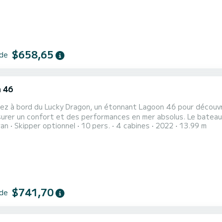
$658,65
 de
 46
ez à bord du Lucky Dragon, un étonnant Lagoon 46 pour découvri
confort et des performances en mer absolus. Le bateau dispose de 4 cabine(s) entièrement équipée(s) et d'une
ran
Skipper optionnel
10 pers.
4 cabines
2022
13.99 m
 de 10 personnes. D'une longueur hors tout de 14 mètres, il sera
$741,70
 de