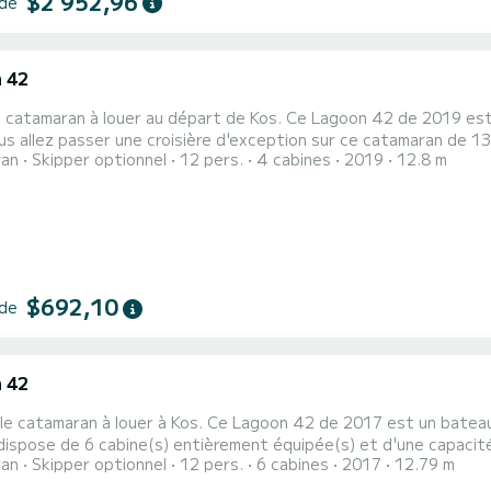
$2 952,96
 de
 42
 catamaran à louer au départ de Kos. Ce Lagoon 42 de 2019 est 
ran
Skipper optionnel
12 pers.
4 cabines
2019
12.8 m
fiter de ses 4 cabines tout confort. Ce Lagoon 42 est pourvu de 4 toilettes avec douche. Il possède
t les équipements suivants : Pilote automatique, Moteur d'anne
$692,10
 de
 42
le catamaran à louer à Kos. Ce Lagoon 42 de 2017 est un bateau i
dispose de 6 cabine(s) entièrement équipée(s) et d'une capacit
ran
Skipper optionnel
12 pers.
6 cabines
2017
12.79 m
l sera votre meilleur allié pour passer des vacances exceptionnelles sur l'e
équipé de 5 salles d'eau avec douche. Ce bateau es