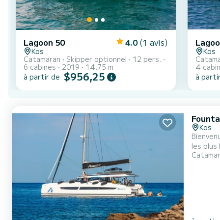
Lagoon 50
4.0
(1 avis)
Lagoo
Kos
Kos
Catamaran
Skipper optionnel
12 pers.
Catama
6 cabines
2019
14.75 m
4 cabi
$956,25
à partir de
à parti
Founta
Kos
Bienvenu
les plus beaux mouillages de Ko
Catama
Avec une