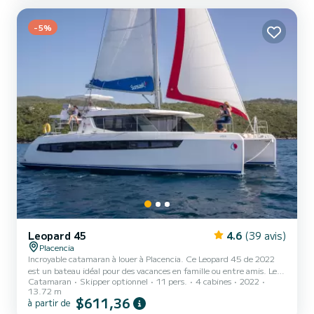
N'hésitez pas à nous contacter pour...
-5%
Leopard 45
4.6
(39 avis)
Placencia
Incroyable catamaran à louer à Placencia. Ce Leopard 45 de 2022
est un bateau idéal pour des vacances en famille ou entre amis. Le
Catamaran
Skipper optionnel
11 pers.
4 cabines
2022
bateau dispose de 5 cabine(s) entièrement équipée(s) et d'une
13.72 m
capacité de 11 personnes. D'une longueur hors tout de 14 mètres,
$611,36
à partir de
il sera votre meilleur allié pour passer des vacances exceptionnelles