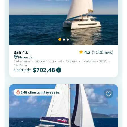
Bali 4.6
4.2
(1006 avis)
Placencia
Catamaran
Skipper optionnel
12 pers.
5 cabines
2025
14.28 m
$702,48
à partir de
248 clients intéressés