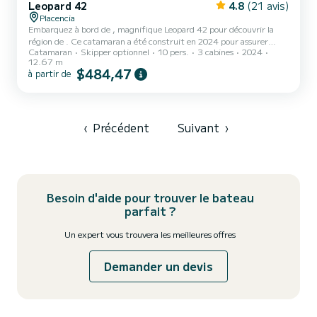
Leopard 42
4.8
(21 avis)
Placencia
Embarquez à bord de , magnifique Leopard 42 pour découvrir la
région de . Ce catamaran a été construit en 2024 pour assurer
Catamaran
Skipper optionnel
10 pers.
3 cabines
2024
confort et performance en mer. Le bateau dispose de 3 cabines
12.67 m
tout confort et une capacité d'embarcation de 10 personnes. Avec
$484,47
à partir de
une longueur totale de 13 mètres, il sera votre meilleur allié pour
passer des vacances extraordinaires sur l'eau dans les environs de
Pour votre confort, possède 3 toilettes avec douche Ce bate...
‹
Précédent
Suivant
›
Besoin d'aide pour trouver le bateau
parfait ?
Un expert vous trouvera les meilleures offres
Demander un devis