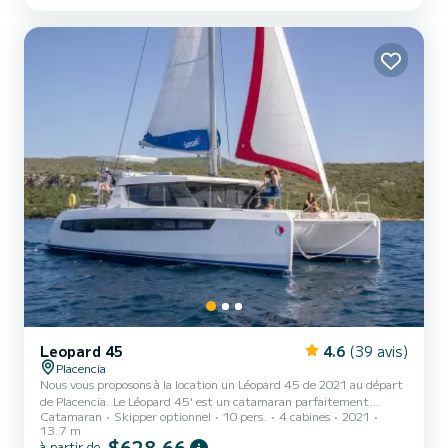
sur l'eau dans les environs de Placencia Ce Leopard 45 est équipé de
4 salles d'eau avec douche. Les demandes de réservation et de devis
sont traitées directement par S...
Leopard 45
4.6
(39 avis)
Placencia
Nous vous proposons à la location un Léopard 45 de 2021 au départ
de Placencia. Le Léopard 45' est un catamaran parfaitement
Catamaran
Skipper optionnel
10 pers.
4 cabines
2021
adapté à toutes les locations. Ce catamaran est très agréable à
13.7 m
manœuvrer pour une croisière d'une semaine ou plus. Le catamaran
$628,66
à partir de