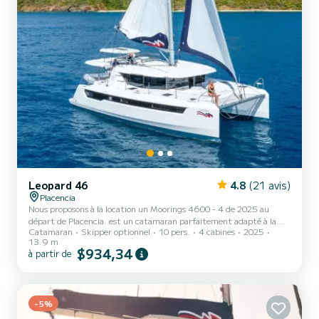
Leopard 46
4.8
(21 avis)
Placencia
Nous proposons à la location un Moorings 4600 - 4 de 2025 au
départ de Placencia. est un catamaran parfaitement adapté à la
Catamaran
Skipper optionnel
10 pers.
4 cabines
2025
location. Ce catamaran est très agréable à manœuvrer pour une
13.9 m
croisière d'une semaine ou plus. Le bateau dispose de 4 cabines tout
$934,34
à partir de
confort et une capacité d'embarcation de 10 personnes. Avec une
longueur totale de 14 mètres, il sera votre meilleur allié pour passer
des vacances extraordinaires sur l'eau dans les environs de Placencia
Pour votre confort, possède 4 toilet...
-5%