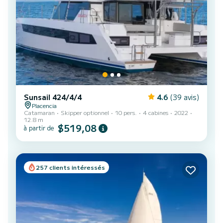
Sunsail 424/4/4
4.6
(39 avis)
Placencia
Catamaran
Skipper optionnel
10 pers.
4 cabines
2022
12.8 m
$519,08
à partir de
257 clients intéressés