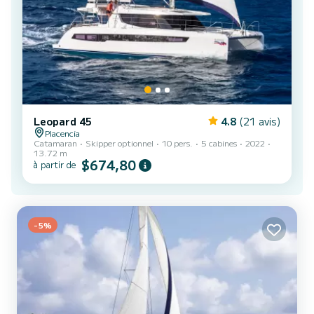
Leopard 45
4.8
(21 avis)
Placencia
Catamaran
Skipper optionnel
10 pers.
5 cabines
2022
13.72 m
$674,80
à partir de
-5%