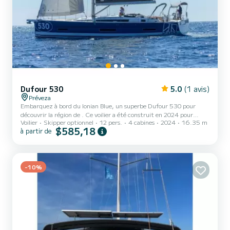
Dufour 530
5.0
(1 avis)
Préveza
Embarquez à bord du Ionian Blue, un superbe Dufour 530 pour
découvrir la région de . Ce voilier a été construit en 2024 pour
Voilier
Skipper optionnel
12 pers.
4 cabines
2024
16.35 m
assurer un confort et des performances en mer absolus. Le bateau
$585,18
à partir de
dispose de 5 cabines entièrement équipées et d'une capacité de 10
personnes. D'une longueur hors tout de 16 mètres, il sera votre
meilleur allié pour passer des vacances exceptionnelles sur l'eau dans
les environs de Pour votre confort, Ionian Blue dispose de 5 toilettes
-10%
avec douche Il dispose des équ...