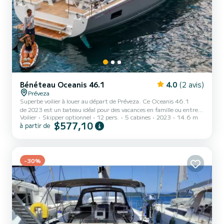
Bénéteau Oceanis 46.1
4.0
(2 avis)
Préveza
Superbe voilier à louer au départ de Préveza. Ce Oceanis 46.1
de 2023 est un bateau idéal pour des vacances en famille ou entre
Voilier
Skipper optionnel
12 pers.
5 cabines
2023
14.6 m
amis. Le bateau dispose de 5 cabines tout confort et une capacité
$577,10
à partir de
d'embarcation de 12 personnes. Avec une longueur totale de 15
mètres, il sera votre meilleur allié pour passer des vacances
extraordinaires sur l'eau dans les environs de Préveza Ce Oceanis
46.1 est pourvu de 3 toilettes avec douche. Ce bateau est équip...
-30%