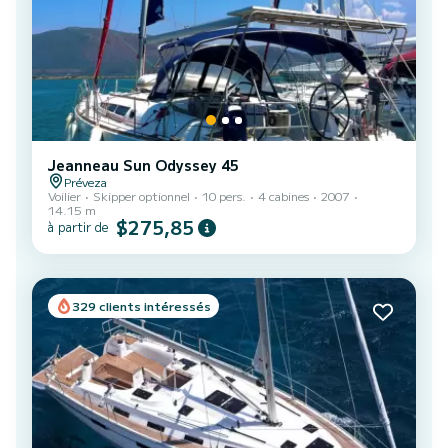
Jeanneau Sun Odyssey 45
Préveza
Voilier
Skipper optionnel
10 pers.
4 cabines
2007
14.15 m
$275,85
à partir de
329 clients intéressés