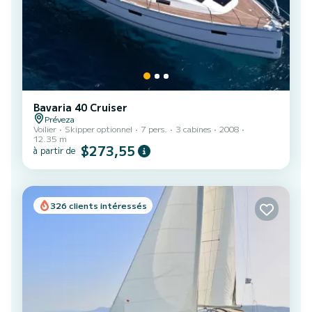
Bavaria 40 Cruiser
Préveza
Voilier
Skipper optionnel
7 pers.
3 cabines
2008
12.35 m
$273,55
à partir de
326 clients intéressés