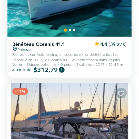
Bénéteau Oceanis 41.1
4.4
(39 avis)
Préveza
Bienvenue sur Mala Nevina, un superbe voilier dédié à la location.
Fabriqué en 2017, le Oceanis 41.1 vous emmènera dans les plus
Voilier
Skipper optionnel
6 pers.
3 cabines
2017
12.43 m
beaux mouillages de Préveza. Vous allez passer une croisière
$312,79
à partir de
d'exception sur ce voilier de 12 mètres. Vous pourrez accueillir
jusqu'à 6 personnes en navigation et profiter de ses 3 cabines tout
confort. Ce Oceanis 41.1 est pourvu de 2 toilettes avec douche. Ce
bateau est équipé d'une Grand voile lattée et d'un Génois...
-17%