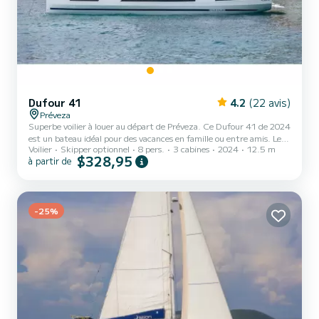
Dufour 41
4.2
(22 avis)
Préveza
Superbe voilier à louer au départ de Préveza. Ce Dufour 41 de 2024
est un bateau idéal pour des vacances en famille ou entre amis. Le
Voilier
Skipper optionnel
8 pers.
3 cabines
2024
12.5 m
bateau dispose de 3 cabines tout confort et une capacité
$328,95
à partir de
d'embarcation de 8 personnes. Avec une longueur totale de 13
mètres, il sera votre meilleur allié pour passer des vacances
extraordinaires sur l'eau dans les environs de Préveza Ce Dufour 41
est pourvu de 3 toilettes avec douche. Il possède notamment les
é...
-25%