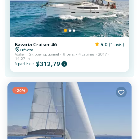
Bavaria Cruiser 46
5.0
(1 avis)
Préveza
Voilier
Skipper optionnel
9 pers.
4 cabines
2017
14.27 m
$312,79
à partir de
-20%