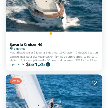
Bavaria Cruiser 46
Skiathos
Magnifique voilier à louer à Skiathos. Ce Cruiser 46 de 2021 est un
bateau idéal pour des vacances en famille ou entre amis. Le bateau
Voilier
Skipper optionnel
10 pers.
4 cabines
2021
14.27 m
dispose de 4 cabines entièrement équipées et d'une capacité de 10
$631,35
à partir de
personnes. D'une longueur hors tout de 14 mètres, il sera votre
meilleur allié pour passer des vacances exceptionnelles sur l'eau dans
les environs de Skiathos Ce Cruiser 46 est équipé de 3 salles d'eau
avec douche. Ce bateau est équipé d'une Grand-voile sur enrouleur
et d'un Génois sur enro...
-21%