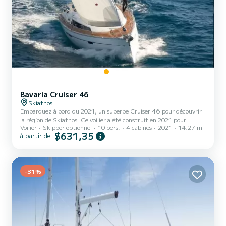
Bavaria Cruiser 46
Skiathos
Embarquez à bord du 2021, un superbe Cruiser 46 pour découvrir
la région de Skiathos. Ce voilier a été construit en 2021 pour
Voilier
Skipper optionnel
10 pers.
4 cabines
2021
14.27 m
assurer un confort et des performances en mer complets. Le bateau
$631,35
à partir de
dispose de 4 cabines entièrement équipées et d'une capacité de 10
personnes. D'une longueur hors tout de 14 mètres, il sera votre
meilleur allié pour passer des vacances exceptionnelles sur l'eau dans
les environs de Skiathos Ce Cruiser 46 est équipé de 3 salles d'eau
-31%
avec douche. Ce bateau est équip...