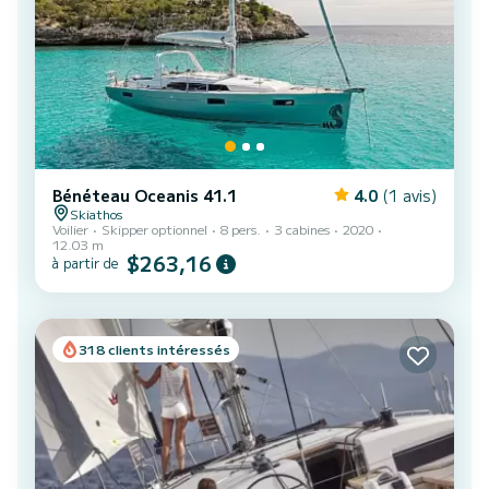
Bénéteau Oceanis 41.1
4.0
(1 avis)
Skiathos
Voilier
Skipper optionnel
8 pers.
3 cabines
2020
12.03 m
$263,16
à partir de
318 clients intéressés