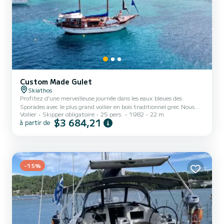
Custom Made Gulet
Skiathos
Profitez d'une merveilleuse journée dans les eaux bleues des
Sporades avec le plus grand voilier en bois traditionnel grec Nous
Voilier
Skipper obligatoire
25 pers.
1982
22 m
organisons des croisières pendant l'été avec notre voilier 'Lato' dans
$3 684,21
à partir de
les magnifiques eaux des Sporades. Notre croisière d'une journée
est l'une des expériences de vacances les plus excitantes et un
excellent moyen de voir un endroit sous un autre angle. Nous avons
voyagé dans toute la région et avons sélectionné certaines des
destinations les plus belles accessibles u...
-15%