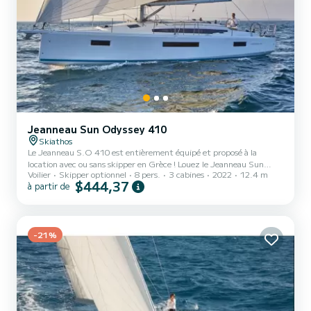
Jeanneau Sun Odyssey 410
Skiathos
Le Jeanneau S.O 410 est entièrement équipé et proposé à la
location avec ou sans skipper en Grèce ! Louez le Jeanneau Sun
Voilier
Skipper optionnel
8 pers.
3 cabines
2022
12.4 m
Odyssey 410 et explorez les îles grecques des Sporades. La vie à
$444,37
à partir de
bord n'a jamais été aussi simple et confortable !
-21%