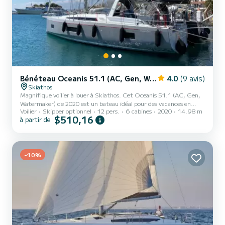
Bénéteau Oceanis 51.1 (AC, Gen, Watermaker)
4.0
(9 avis)
Skiathos
Magnifique voilier à louer à Skiathos. Cet Oceanis 51.1 (AC, Gen,
Watermaker) de 2020 est un bateau idéal pour des vacances en
Voilier
Skipper optionnel
12 pers.
6 cabines
2020
14.98 m
famille ou entre amis. Le bateau dispose de 6 cabine(s) entièrement
$510,16
à partir de
équipée(s) et d'une capacité de 12 personnes. D'une longueur hors
tout de 15 mètres, il sera votre meilleur allié pour passer des
vacances exceptionnelles sur l'eau dans les environs de Skiathos Cet
Oceanis 51.1 (AC, Gen, Watermaker) est équipé de 3 salles d'eau
-10%
avec douche. Ce bateau est équipé d'u...