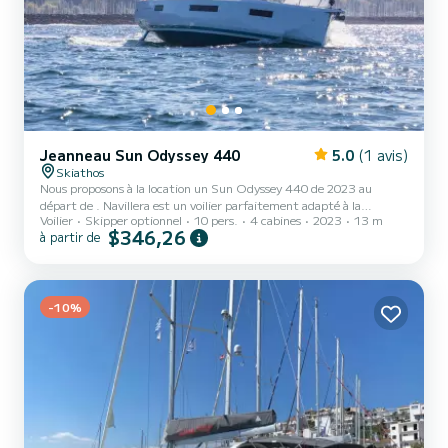
Jeanneau Sun Odyssey 440
5.0
(1 avis)
Skiathos
Nous proposons à la location un Sun Odyssey 440 de 2023 au
départ de . Navillera est un voilier parfaitement adapté à la
Voilier
Skipper optionnel
10 pers.
4 cabines
2023
13 m
location. Ce voilier est très agréable à manœuvrer pour une
$346,26
à partir de
croisière d'une semaine ou plus. Le bateau dispose de 4 cabines tout
confort et une capacité d'embarcation de 10 personnes. Avec une
longueur totale de 13 mètres, il sera votre meilleur allié pour passer
des vacances extraordinaires sur l'eau dans les environs de Pour
votre confort,...
-10%