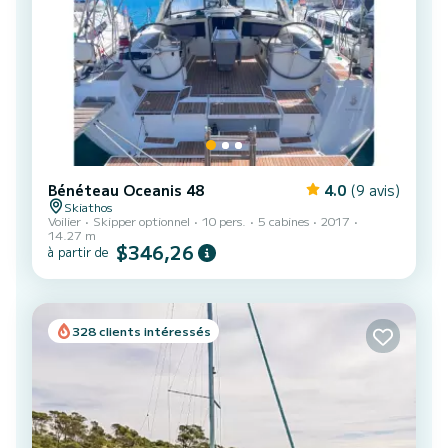
Bénéteau Oceanis 48
4.0
(9 avis)
Skiathos
Voilier
Skipper optionnel
10 pers.
5 cabines
2017
14.27 m
$346,26
à partir de
328 clients intéressés