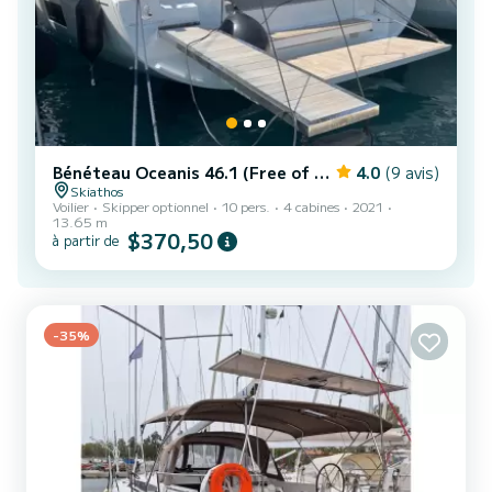
Bénéteau Oceanis 46.1 (Free of Charge 1 SUP)
4.0
(9 avis)
Skiathos
Voilier
Skipper optionnel
10 pers.
4 cabines
2021
13.65 m
$370,50
à partir de
-35%