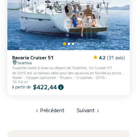
Bavaria Cruiser 51
4.2
(31 avis)
Skiathos
Superbe voilier à louer au départ de Skiathos. Ce Cruiser 51
de 2015 est un bateau idéal pour des vacances en famille ou entre
Voilier
Skipper optionnel
10 pers.
5 cabines
2016
amis. Le voilier fait 16 mètres de longueur pour une puissance de
15.59 m
75 chevaux. Les 5 cabines permettent d'accueillir 10 personnes en
$422,44
à partir de
navigation croisière. Ce Cruiser 51 est pourvu de 1 toilette avec
douche. Ce bateau est équipé d'une Grand voile sur enrouleur et
d'un Génois sur enrouleur. Il possède notamment les équipements
suivants : Pilote automatique, Propulseu...
‹
Précédent
Suivant
›