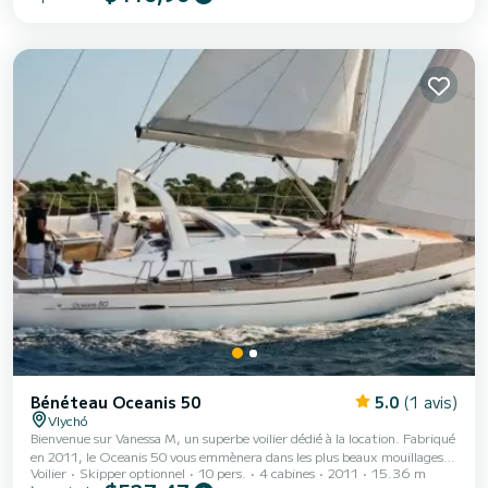
équipée(s) et d'une capacité de 12 personnes. D'une longueur hors tout
de 15 mètres, il sera votre meilleur allié pour passer des vacances
exceptionnelles sur l'eau dans les environs de Alimos Marina Cet Oceanis
50 est...
Bénéteau Oceanis 50
5.0
(1 avis)
Vlychó
Bienvenue sur Vanessa M, un superbe voilier dédié à la location. Fabriqué
en 2011, le Oceanis 50 vous emmènera dans les plus beaux mouillages
Voilier
Skipper optionnel
10 pers.
4 cabines
2011
15.36 m
de Vlychó. Le voilier fait 15 mètres de longueur pour une puissance de