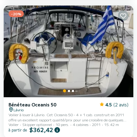
Explorez des plages immaculées comme Golden Beach et Kolymbithres,
où les eaux cristallines invitent à la baignade tranquille et à la détente
ens...
-20%
Bénéteau Oceanis 50
4.5
(2 avis)
Lávrio
Voilier à louer à Lávrio. Cet Oceanis 50 - 4 + 1 cab. construit en 2011
offre un excellent rapport qualité/prix pour une croisière de quelques
Voilier
Skipper optionnel
10 pers.
4 cabines
2011
15.42 m
jours voire quelques semaines. Vous allez vivre une croisière
$362,42
à partir de
exceptionnelle sur ce voilier de 15 mètres. Vous pourrez accueillir
jusqu'à 10 passagers en croisière et profiter de ses 4 cabines au confort