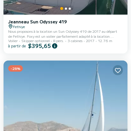
Jeanneau Sun Odyssey 419
Fethiye
Nous proposons à la location un Sun Odyssey 419 de 2017 au départ
de Fethiye. Foxy est un voilier parfaitement adapté à la location.
Voilier
Skipper optionnel
8 pers.
3 cabines
2017
12.76 m
Ce voilier est très agréable à manœuvrer pour une croisière d'une
$395,65
à partir de
semaine ou plus. Le bateau dispose de 3 cabines tout confort et une
capacité d'embarcation de 8 personnes. Avec une longueur totale de 13
mètres, il sera votre meilleur allié pour passer des vacances
extraordinaires sur l'eau dans les environs de Fethiye Ce Sun Odyss...
-28%