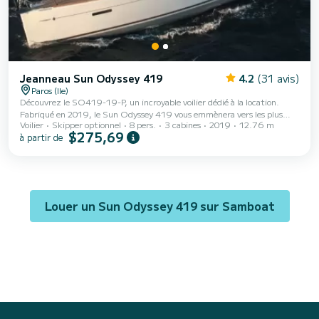
Jeanneau Sun Odyssey 419
4.2
(31 avis)
Paros (Ile)
Découvrez le SO419-19-P, un incroyable voilier dédié à la location.
Fabriqué en 2019, le Sun Odyssey 419 vous emmènera vers les plus
Voilier
Skipper optionnel
8 pers.
3 cabines
2019
12.76 m
beaux mouillages de Paros (Ile). Le bateau dispose de 3 cabine(s)
$275,69
à partir de
entièrement équipée(s) et d'une capacité de 8 personnes. D'une
longueur hors tout de 13 mètres, il sera votre meilleur allié pour passer
des vacances exceptionnelles sur l'eau dans les environs de Paros (Ile)
Pour votre confort, le SO419-19-P dispose de 2 toilettes avec douche Il
dispose des équ...
Louer un Sun Odyssey 419 sur Samboat