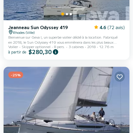
Jeanneau Sun Odyssey 419
4.6
(72 avis)
Rhodes (Ville)
Bienvenue sur Geva I, un superbe voilier dédié à la location. Fabriqué
en 2018, le Sun Odyssey 419 vous emmènera dans les plus beaux
Voilier
Skipper optionnel
8 pers.
3 cabines
2018
12.76 m
mouillages de Rhodes (Ville). Vous allez passer une croisière d'exception
$280,30
à partir de
sur ce voilier de 13 mètres. Vous pourrez accueillir jusqu'à 8 personnes
en navigation et profiter de ses 3 cabines tout confort. Pour votre
confort, Geva I possède 2 toilettes avec douche Ce bateau est équipé
d'une Grand voile lattée et d'...
-25%