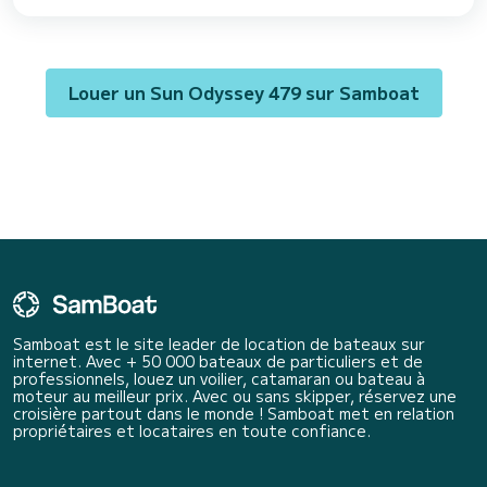
longueur hors tout de 14 mètres, il sera votre meilleur allié pour passer
des vacances exceptionnelles sur l'eau dans les environs de Ce Sun
Odyssey 479 est équipé de 4 salles d'eau avec douche. Ce bateau est
équip...
Louer un Sun Odyssey 479 sur Samboat
Samboat est le site leader de location de bateaux sur
internet. Avec + 50 000 bateaux de particuliers et de
professionnels, louez un voilier, catamaran ou bateau à
moteur au meilleur prix. Avec ou sans skipper, réservez une
croisière partout dans le monde ! Samboat met en relation
propriétaires et locataires en toute confiance.