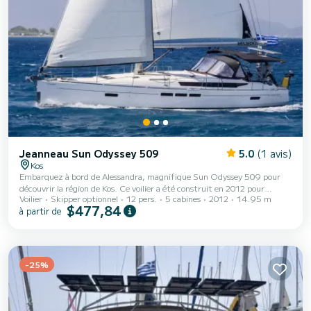
Jeanneau Sun Odyssey 509
5.0
(1 avis)
Kos
Embarquez à bord de Alessandra, magnifique Sun Odyssey 509 pour
découvrir la région de Kos. Ce voilier a été construit en 2012 pour
Voilier
Skipper optionnel
12 pers.
5 cabines
2012
14.95 m
assurer confort et performance en mer. Le bateau dispose de 5 cabines
$477,84
à partir de
tout confort et une capacité d'embarcation de 12 personnes. Avec une
longueur totale de 15 mètres, il sera votre meilleur allié pour passer des
vacances extraordinaires sur l'eau dans les environs de Kos Pour votre
confort, Alessandra possède de 3 toilettes avec douche Ce bateau est
équipé d'une...
-25%