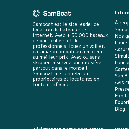
Infor
À pro
Samboat est le site leader de
Sambo
location de bateaux sur
internet. Avec + 50 000 bateaux
Nos g
de particuliers et de
Louer
professionnels, louez un voilier,
Assur
catamaran ou bateau à moteur
Simula
au meilleur prix. Avec ou sans
skipper, réservez une croisière
Loueu
partout dans le monde !
Carte
Samboat met en relation
SamBo
propriétaires et locataires en
Avis c
toute confiance.
Press
Fonda
Exper
Blog