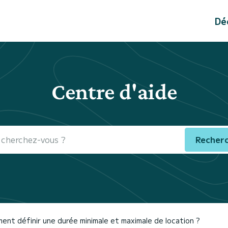
Dé
Centre d'aide
Recher
nt définir une durée minimale et maximale de location ?