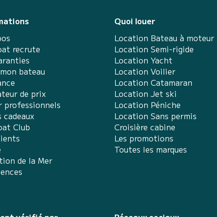
mations
Quoi louer
pos
Location Bateau à moteur
at recrute
Location Semi-rigide
aranties
Location Yacht
 mon bateau
Location Voilier
ance
Location Catamaran
teur de prix
Location Jet ski
r professionnels
Location Péniche
s cadeaux
Location Sans permis
at Club
Croisière cabine
lients
Les promotions
e
Toutes les marques
tion de la Mer
iences