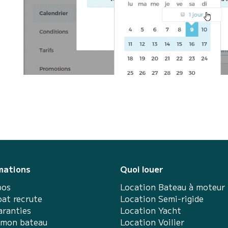
mations
Quoi louer
pos
Location Bateau à moteur
at recrute
Location Semi-rigide
aranties
Location Yacht
 mon bateau
Location Voilier