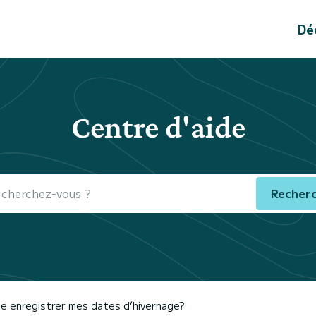
Dé
Centre d'aide
Recher
je enregistrer mes dates d’hivernage?