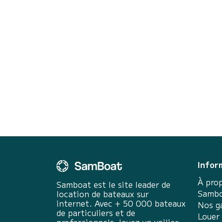
Infor
À pro
Samboat est le site leader de
Sambo
location de bateaux sur
internet. Avec + 50 000 bateaux
Nos g
de particuliers et de
Louer