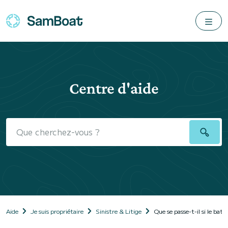
Centre d'aide
Aide
Je suis propriétaire
Sinistre & Litige
Que se passe-t-il si le ba