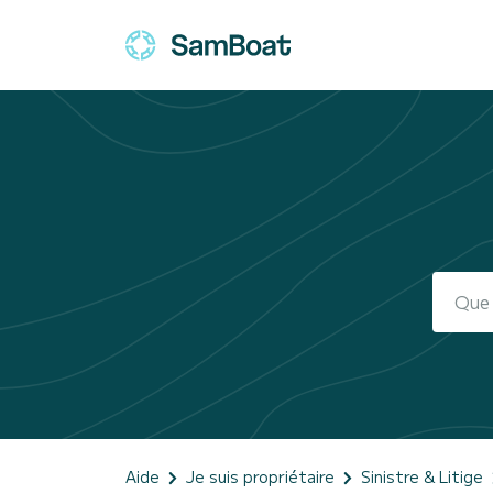
Aide
Je suis propriétaire
Sinistre & Litige