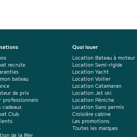
mations
Quoi louer
pos
Location Bateau à moteur
at recrute
Location Semi-rigide
aranties
Location Yacht
 mon bateau
Location Voilier
ance
Location Catamaran
teur de prix
Location Jet ski
r professionnels
Location Péniche
s cadeaux
Location Sans permis
at Club
Croisière cabine
lients
Les promotions
e
Toutes les marques
tion de la Mer