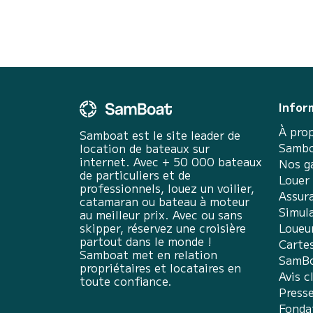
Infor
À pro
Samboat est le site leader de
Sambo
location de bateaux sur
internet. Avec + 50 000 bateaux
Nos g
de particuliers et de
Louer
professionnels, louez un voilier,
Assur
catamaran ou bateau à moteur
Simula
au meilleur prix. Avec ou sans
skipper, réservez une croisière
Loueu
partout dans le monde !
Carte
Samboat met en relation
SamBo
propriétaires et locataires en
Avis c
toute confiance.
Press
Fonda