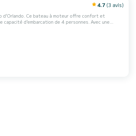
4.7
(3 avis)
po d'Orlando. Ce bateau à moteur offre confort et
 vacances extraordinaires sur l'eau dans les environs