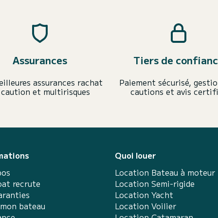
Assurances
Tiers de confian
eilleures assurances rachat
Paiement sécurisé, gestio
 caution et multirisques
cautions et avis certif
mations
Quoi louer
pos
Location Bateau à moteur
at recrute
Location Semi-rigide
aranties
Location Yacht
 mon bateau
Location Voilier
ance
Location Catamaran