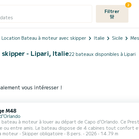
2
Filtrer
 dates
Location Bateau à moteur avec skipper
Italie
Sicile
Mes
kipper - Lipari, Italie
22 bateaux disponibles à Lipari
alement vous intéresser !
ge M48
d'Orlando
 bateau à moteur à louer au départ de Capo d'Orlando. Ce Pres
se de 4 cabines tout confort et une capacité d'embarcation de 8 personnes. Avec une
à moteur
Skipper obligatoire
8 pers.
2026
14.79 m
 totale de 15 mètres, il sera votre meilleur allié pour passer des