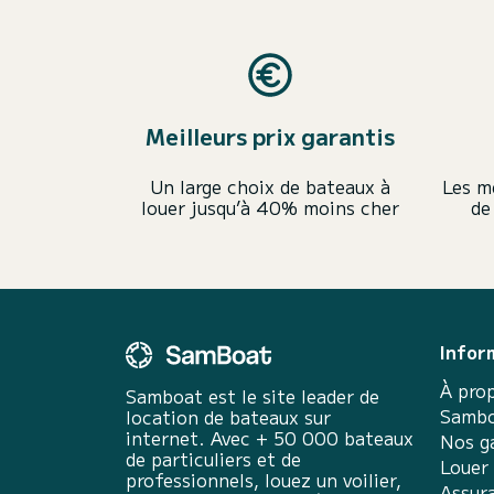
Meilleurs prix garantis
Un large choix de bateaux à
Les m
louer jusqu’à 40% moins cher
de
Infor
À pro
Samboat est le site leader de
Sambo
location de bateaux sur
internet. Avec + 50 000 bateaux
Nos g
de particuliers et de
Louer
professionnels, louez un voilier,
Assur