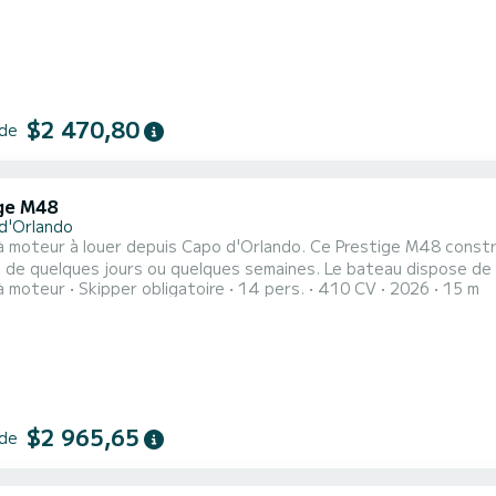
$2 470,80
 de
ge M48
d'Orlando
 moteur à louer depuis Capo d'Orlando. Ce Prestige M48 constru
s jours ou quelques semaines. Le bateau dispose de 3 cabines tout confort et une capacité d'embarcation
à moteur
Skipper obligatoire
14 pers.
410 CV
2026
15 m
rsonnes. Avec une longueur totale de 15 mètres, il sera votre me
$2 965,65
 de