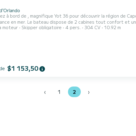
d'Orlando
z à bord de , magnifique Yot 36 pour découvrir la région de Ca
ines tout confort et une capacité d'embarcation de 4 personnes. Avec une
à moteur
Skipper obligatoire
4 pers.
304 CV
10.92 m
 totale de 11 mètres, il sera votre meilleur allié pour passer des
ttes avec douche. Nous vous invitions à faire une demande de devis
ent...
$1 153,50
 de
‹
1
2
›