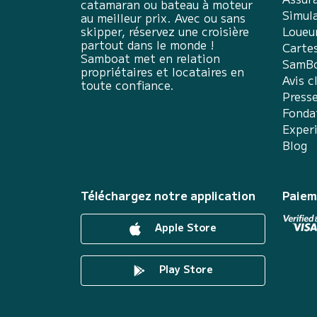
catamaran ou bateau à moteur
Simula
au meilleur prix. Avec ou sans
skipper, réservez une croisière
Loueu
partout dans le monde !
Carte
Samboat met en relation
SamBo
propriétaires et locataires en
Avis c
toute confiance.
Press
Fonda
Exper
Blog
Téléchargez notre application
Paiem
Apple Store
Play Store