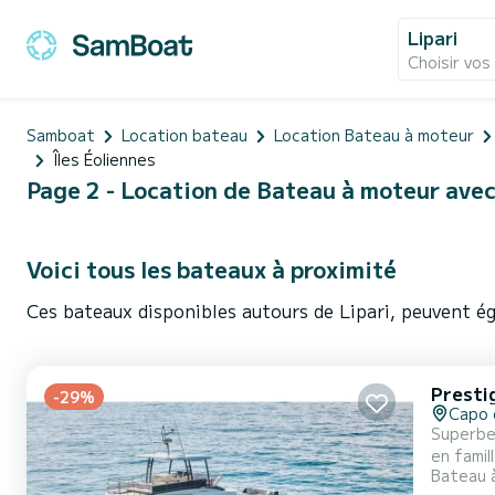
Lipari
Choisir vos
Samboat
Location bateau
Location Bateau à moteur
Îles Éoliennes
Page 2 - Location de Bateau à moteur avec s
Voici tous les bateaux à proximité
Ces bateaux disponibles autours de Lipari, peuvent ég
Presti
-29%
Capo 
Superbe
en famille ou entre amis. Le bateau dispo
Bateau 
longueur