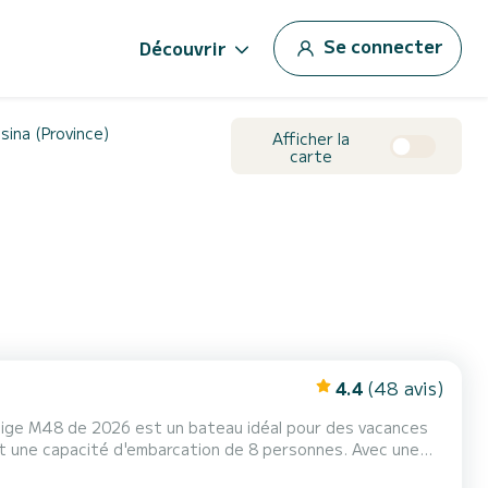
Se connecter
Découvrir
sina (Province)
Afficher la
carte
4.4
(48 avis)
tige M48 de 2026 est un bateau idéal pour des vacances
 vacances extraordinaires sur l'eau dans les environs