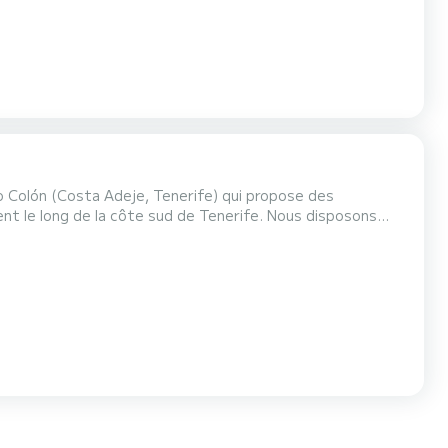
 Colón (Costa Adeje, Tenerife) qui propose des
 de la côte sud de Tenerife. Nous disposons
tation en vigueur, qui allie sécurité, confort et
chande supérieure, ce qui garantit un bon séjour à bord.