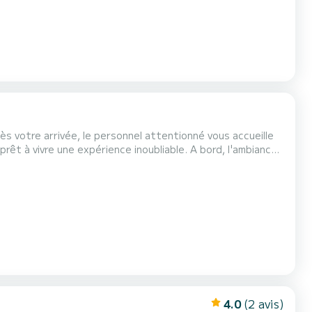
ès votre arrivée, le personnel attentionné vous accueille
 prêt à vivre une expérience inoubliable. A bord, l'ambiance
ous pourrez vous détendre, que ce soit en prenant un
ture est l'une des stars de l'expéri...
4.0
(2 avis)