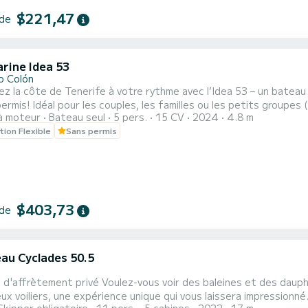
$221,47
 de
arine Idea 53
o Colón
z la côte de Tenerife à votre rythme avec l’Idea 53 – un bateau
ermis! Idéal pour les couples, les familles ou les petits groupes (
à moteur
Bateau seul
5 pers.
15 CV
2024
4.8 m
nfort et liberté. Équipé d'un moteur de 15 cv, d'un parasol, d'un 
tion Flexible
Sans permis
s avez besoin pour une journée sûre et inoubliable sur l'eau.
$403,73
 de
au Cyclades 50.5
vous voir des baleines et des dauphins dans leur habitat naturel ? Embarquez sur l'un de nos
iliers, une expérience unique qui vous laissera impressionné. Vous pouvez nager et plonger dans des criques aux ea