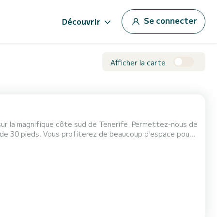
Se connecter
Découvrir
Afficher la carte
sur la magnifique côte sud de Tenerife. Permettez-nous de
rs de 30 pieds. Vous profiterez de beaucoup d'espace pour
nécessaire, une salle de bain privée et une douche d'eau
oleil confortables à l'avant pour votre...