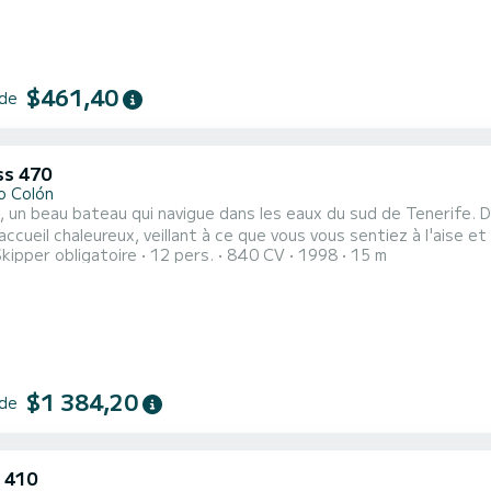
$461,40
 de
ss 470
o Colón
», un beau bateau qui navigue dans les eaux du sud de Tenerife. D
accueil chaleureux, veillant à ce que vous vous sentiez à l'aise et
kipper obligatoire
12 pers.
840 CV
1998
15 m
ontractée et élégante. Le yacht dispose de grands espaces où v
soleil sur le pont ou en profitant de la vue panoramique. La nourri
$1 384,20
 de
 410