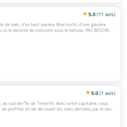
5.0
(11 avis)
e de bain, d'un haut-parleur Bluetooth, d'une glacière
au ou la densité de poissons sous le bateau. PAS BESOIN DE
pour se rendre jusqu'au Puertito de Aremeñime. Si vous
n deuxième réservoir d'essence pour 25 €, au m...
5.0
(1 avis)
 au sud de l'île de Tenerife. Avec votre capitaine, vous
e profiter et de découvrir les rives dentées par le vent
au Sun Odissey 391
rofondes, pratique et confortable. Toutes l...