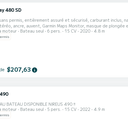
y 480 SD
ans permis, entièrement assuré et sécurisé, carburant inclus, n
stéréo, ancre, auvent, Garmin Maps Monitor, masque de plongée
à moteur
Bateau seul
6 pers.
15 CV
2020
4.8 m
vec enfants, les couples ou les amis. Louez ce bateau sans chauffeur et devenez le
ermis
ne de votre propre navire". Vous n'avez pas besoin de permis bat
$207,63
 de
 490
AU BATEAU DISPONIBLE NIREUS 490 ‼️
à moteur
Bateau seul
5 pers.
15 CV
2022
4.9 m
ermis