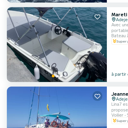
Mareti
Adeje
Avec une
portable
Bateau 
PERMIS 
Super 
souhaite
à partir
Jeanne
Adeje
Lina7 es
proposez
Voilier
et érodées p
Super 
d'une lo