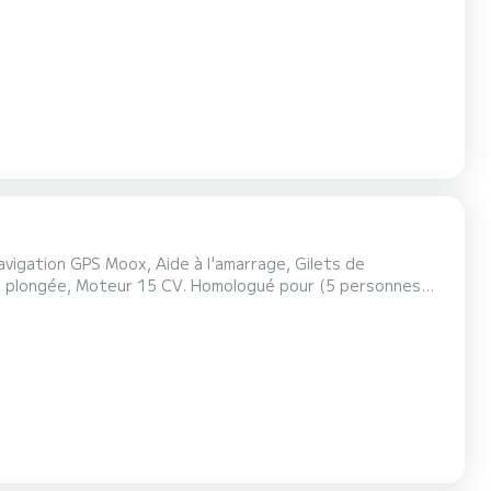
n bain de soleil et en profitant de la restauration servie à
fie de grands espaces et une b...
avigation GPS Moox, Aide à l'amarrage, Gilets de
e plongée, Moteur 15 CV. Homologué pour (5 personnes
z Tenerife sous un angle unique et créez des souvenirs...