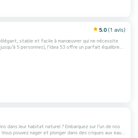
5.0
(1 avis)
 élégant, stable et facile à manœuvrer qui ne nécessite
jusqu'à 5 personnes), l’Idea 53 offre un parfait équilibre
grand bain de soleil, d'une échelle de bain, c’est tout ce
ux