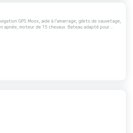
avigation GPS Moox, aide à l'amarrage, gilets de sauvetage,
 en apnée, moteur de 15 chevaux. Bateau adapté pour
eau ni de skipper. Découvrez Tenerife sous un...