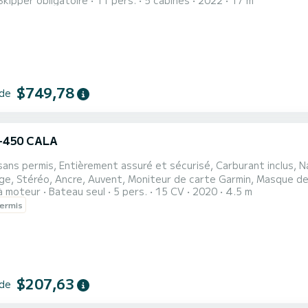
Skipper obligatoire
11 pers.
5 cabines
2022
17 m
ines, à l'écart de la foule. Détendez-vous sur le pont en prenant u
 maximum de 11 personnes embarqueront par bateau, ce qui signi
$749,78
 de
D-450 CALA
ans permis, Entièrement assuré et sécurisé, Carburant inclus, N
ge, Stéréo, Ancre, Auvent, Moniteur de carte Garmin, Masque d
à moteur
Bateau seul
5 pers.
15 CV
2020
4.5 m
yez le "capitaine de votre
ermis
 Vous n'avez pas besoin de permis bateau ni de skipper. Découvre
$207,63
 de