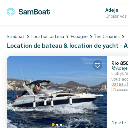
Adeje
Choisir vos
Samboat
Location bateau
Espagne
Îles Canaries
Location de bateau & location de yacht - 
Rio 85
Adeje
Libbys 
vous acc
Bateau 
vous dét
Annula
douce. À
à partir