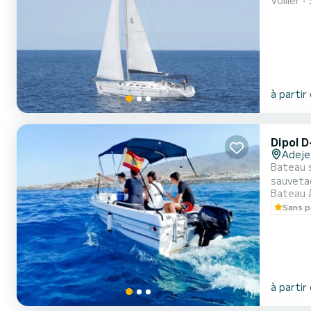
Voilier
cristall
bord. Un
à partir
Dipol 
Adeje
Bateau s
sauveta
Bateau 
maximum). Idéal pour les familles avec enfants, les couples ou les amis. Louez ce bateau autonome et so
Sans p
navire".
à partir