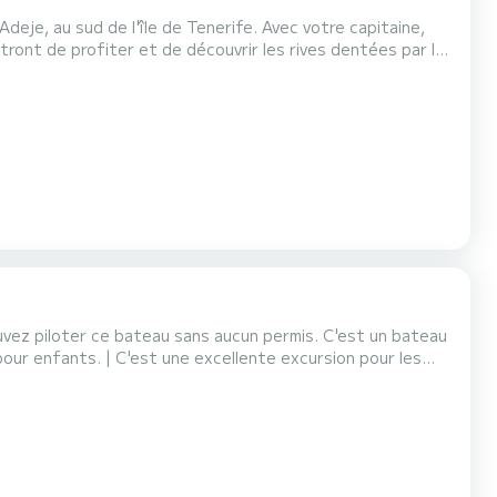
deje, au sud de l'île de Tenerife. Avec votre capitaine,
ont de profiter et de découvrir les rives dentées par le
est un Dufour 410 d'une
 pratique et confortable. Toutes les cabines so...
vez piloter ce bateau sans aucun permis. C'est un bateau
our enfants. | C'est une excellente excursion pour les
 prix, équipement de musique avec Bluetooth, grand auvent,