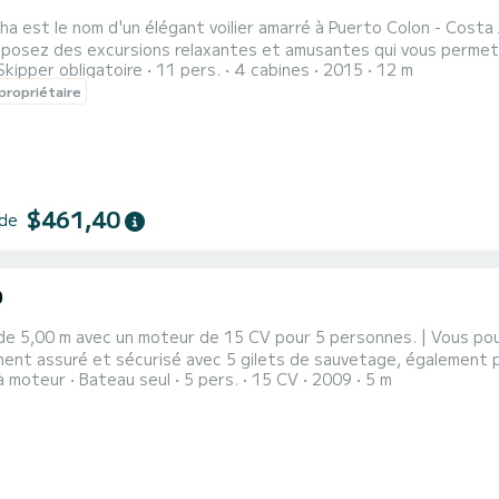
a est le nom d'un élégant voilier amarré à Puerto Colon - Costa A
posez des excursions relaxantes et amusantes qui vous permettr
Skipper obligatoire
11 pers.
4 cabines
2015
12 m
dées par les vagues de l'océan Atlantique de cette magnifique île volcanique. Le bateau 
propriétaire
 de 12 mètres, bien équipé pour la navigation en eaux profondes,
$461,40
 de
0
de 5,00 m avec un moteur de 15 CV pour 5 personnes. | Vous pou
ent assuré et sécurisé avec 5 gilets de sauvetage, également p
à moteur
Bateau seul
5 pers.
15 CV
2009
5 m
 avec enfants, les couples ou les amis. Carburant inclus dans le
ce à l'amarrage au port, masque et tuba, boissons incluses