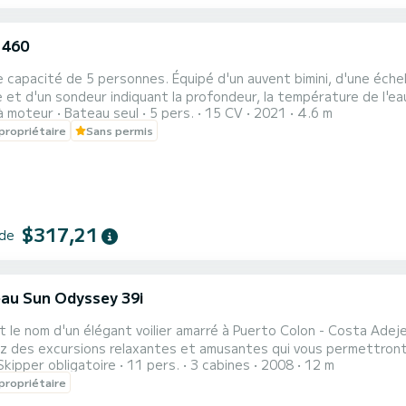
 460
 capacité de 5 personnes. Équipé d'un auvent bimini, d'une échell
 et d'un sondeur indiquant la profondeur, la température de l'e
à moteur
Bateau seul
5 pers.
15 CV
2021
4.6 m
ET UN DÉPÔT DE CARBURANT EST INCLUS DANS LE PRIX, suffisant 
propriétaire
Sans permis
z aller plus loin, vous pouvez demander, lors de la réservation, u
$317,21
 de
au Sun Odyssey 39i
t le nom d'un élégant voilier amarré à Puerto Colon - Costa Adeje,
 des excursions relaxantes et amusantes qui vous permettront d
Skipper obligatoire
11 pers.
3 cabines
2008
12 m
ar les vagues de l'océan Atlantique de cette magnifique île volcanique. Le bateau est un Jeanne
propriétaire
ngueur de 11,72 mètres, bien équipé pour la navigation en eaux p