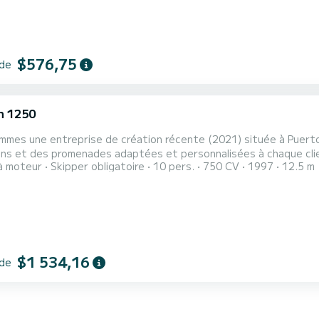
$576,75
 de
n 1250
mmes une entreprise de création récente (2021) située à Puerto
s et des promenades adaptées et personnalisées à chaque client le long
à moteur
Skipper obligatoire
10 pers.
750 CV
1997
12.5 m
eau récemment adapté aux besoins des passagers et à la réglemen
ce de notre équipage, tous avec une qualification de marine mar
...
$1 534,16
 de