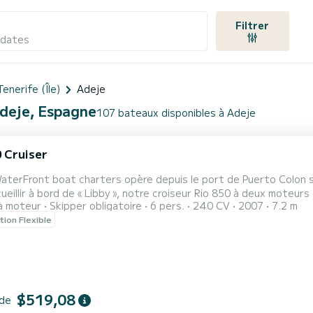
Filtrer
 dates
Tenerife (Île)
Adeje
Adeje, Espagne
107 bateaux disponibles à Adeje
0 Cruiser
WaterFront boat charters opère depuis le port de Puerto Colon 
ueillir à bord de « Libby », notre croiseur Rio 850 à deux moteu
à moteur
Skipper obligatoire
6 pers.
240 CV
2007
7.2 m
endre avec 2 cabines intérieures qui offrent un abri du soleil si 
tion Flexible
 l'extérieur, vous trouverez de nombreux sièges et des bains de s
$519,08
 de