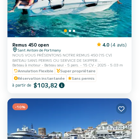
Remus 450 open
4.0
(4 avis)
Sant Antoni de Portmany
NOUS VOUS PRÉSENTONS NOTRE REMUS 450 (15 CV)
BATEAU SANS PERMIS OU SERVICE DE SKIPPER
Bateau à moteur
Bateau seul
5 pers.
15 CV
2025
5.03 m
SUPPLÉMENTAIRE, AVEC UNE CAPACITÉ DE 5 PERSONNES,
NOUS INCLUT DANS VOTRE LOCATION GRATUITEMENT DU
Annulation Flexible
Super propriétaire
PADDLE SURF ET DES MASQUES DE SNORKEL, AVEC CE
Réservation instantanée
Sans permis
BATEAU VOUS VIVREZ UNE EXPÉRIENCE INOUBLIABLE SUR
$103,82
à partir de
L'ÎLE D'IBIZA️. **PROMOTION COUPLES, DEMANDEZ VOTRE
CADEAU POUR VOTRE EXPÉRIENCE.** AVANTAGES DE LA
RÉSERVATION DE CE BATEAU: • MEILLEUR RAPPORT QUALITÉ-
PRIX. • SANS SKIPPER. • CAPACITÉ:5 PERSONNES. • PADDLE
-10%
SURF...