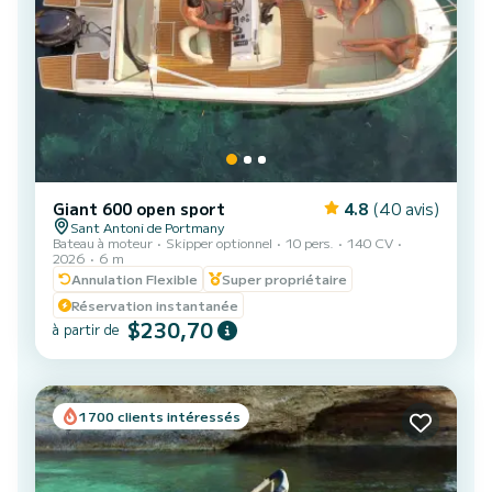
Giant 600 open sport
4.8
(40 avis)
Sant Antoni de Portmany
Bateau à moteur
Skipper optionnel
10 pers.
140 CV
2026
6 m
Annulation Flexible
Super propriétaire
Réservation instantanée
$230,70
à partir de
1700 clients intéressés