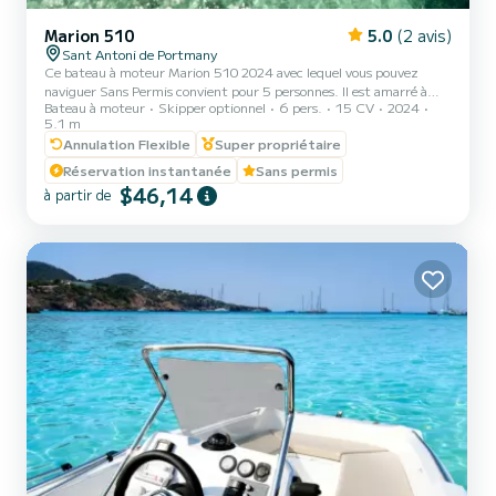
Marion 510
5.0
(2 avis)
Sant Antoni de Portmany
Ce bateau à moteur Marion 510 2024 avec lequel vous pouvez
naviguer Sans Permis convient pour 5 personnes. Il est amarré à
Bateau à moteur
Skipper optionnel
6 pers.
15 CV
2024
Sant Antoni de Portmany et disponible pour tous les clients à la
5.1 m
recherche d'un bateau avec des fonctionnalités PREMIUM. Le gaz
Annulation Flexible
Super propriétaire
n'est pas inclus dans le prix, il est d'environ 40 € pour une excursion
d'une journée. br> br>Caractéristiques : - Année 2024 -
Réservation instantanée
Sans permis
NAVIGUER SANS CARTE -Longueur 4,95 m -Capacité : 5
$46,14
à partir de
passagers -Moteur : 15 CV -Réservoir de carburant : 25l -
Poutre :...