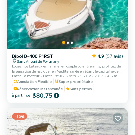
Dipol D-400 F1RST
4.9
(57 avis)
Sant Antoni de Portmany
Louez nos bateaux en famille, en couple ou entre amis, profitez de
la sensation de naviguer en Méditerranée en étant le capitaine de
Bateau à moteur
Bateau seul
5 pers.
15 CV
2013
4.5 m
votre bateau et vivez une expérience inoubliable le long de nos plus
belles plages aux eaux cristallines. Vous pourrez apprécier le
Annulation Flexible
Super propriétaire
magnifique coucher de soleil d'Ibiza. | Présentation d'une pièce
Réservation instantanée
Sans permis
d'identité obligatoire (carte d'identité ou passeport). | Toutes les
$80,75
à partir de
embarcations sont entièrement assurées et des gilets de sauvetage
sont fournis. | Nos bateaux sont tr...
-10%