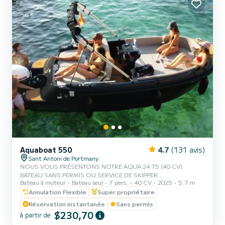
Aquaboat 550
4.7
(131 avis)
Sant Antoni de Portmany
NOUS VOUS PRÉSENTONS NOTRE AQUA 24 T5 (40 CV)
BATEAU SANS PERMIS OU SERVICE DE SKIPPER
Bateau à moteur
Bateau seul
7 pers.
40 CV
2025
5.7 m
SUPPLÉMENTAIRE, AVEC UNE CAPACITÉ DE 7 PERSONNES,
NOUS INCLUONS GRATUITEMENT LA PLANCHE DE SURF ET
Annulation Flexible
Super propriétaire
LES MASQUES DE SNORKEL DANS VOTRE LOCATION, AVEC
Réservation instantanée
Sans permis
CE BATEAU, VOUS VIVREZ UNE EXPÉRIENCE INOUBLIABLE SUR
$230,70
à partir de
L'ÎLE D'IBIZA. **PROMOTION COUPLES, DEMANDEZ VOTRE