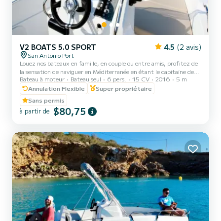
V2 BOATS 5.0 SPORT
4.5
(2 avis)
San Antonio Port
Louez nos bateaux en famille, en couple ou entre amis, profitez de
la sensation de naviguer en Méditerranée en étant le capitaine de
Bateau à moteur
Bateau seul
6 pers.
15 CV
2016
5 m
votre propre bateau et vivez une expérience inoubliable le long de
nos plus belles plages aux eaux cristallines. Vous pourrez admirer le
Annulation Flexible
Super propriétaire
magnifique coucher de soleil à Ibiza. | Présentation d'une pièce
Sans permis
d'identité obligatoire (carte d'identité ou passeport). | Tous les
$80,75
à partir de
bateaux sont entièrement assurés et des gilets de sauvetage sont
fournis. | Nos bateaux sont très...