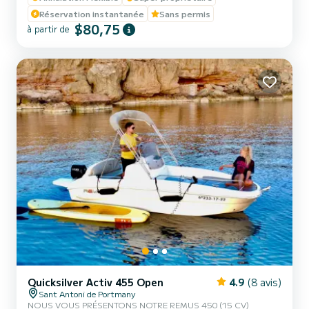
souhaitez vous rendre dans les criques de Cala Bassa et Cala Comte
Réservation instantanée
Sans permis
pour profiter de l'intimité et de la tranquillité que l'on ressent dans
$80,75
à partir de
la zone voisine puisque l'accès est réservé u...
Quicksilver Activ 455 Open
4.9
(8 avis)
Sant Antoni de Portmany
NOUS VOUS PRÉSENTONS NOTRE REMUS 450 (15 CV)