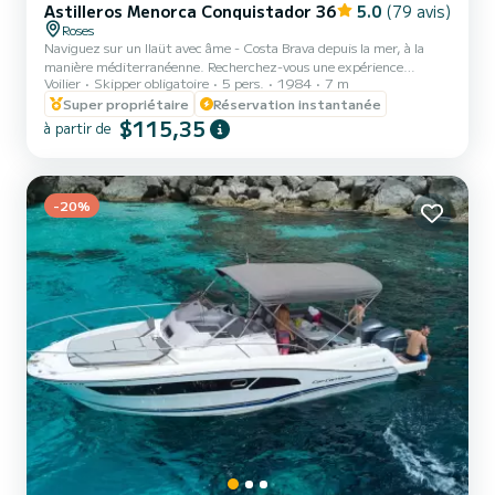
Astilleros Menorca Conquistador 36
5.0
(79 avis)
Roses
Naviguez sur un llaüt avec âme - Costa Brava depuis la mer, à la
manière méditerranéenne. Recherchez-vous une expérience
Voilier
Skipper obligatoire
5 pers.
1984
7 m
différente en mer? Montez à bord du Conquistador 36, un llaüt
classique de 7 mètres plein de charme, idéal pour découvrir des
Super propriétaire
Réservation instantanée
criques cachées, profiter d'un coucher de soleil magique ou
$115,35
à partir de
simplement vous laisser porter par la brise méditerranéenne au
rythme tranquille de la mer. Avec départ du port de Roses, au cœur
de la Costa Brava, ce bateau typique de la côte catalane est co...
-20%