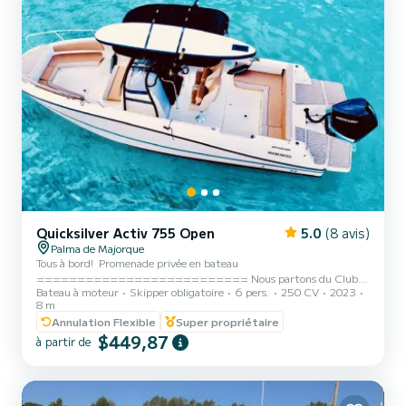
Quicksilver Activ 755 Open
5.0
(8 avis)
Palma de Majorque
️️️Tous à bord! ️️️ Promenade privée en bateau
========================== Nous partons du Club
Bateau à moteur
Skipper obligatoire
6 pers.
250 CV
2023
de Mar (Palma) vers les coins les plus spectaculaires de l'est et du
8 m
sud-ouest de la baie : les eaux cristallines de Cala Blava, Cap Rocat,
Annulation Flexible
Super propriétaire
Cala Vella ou Illetas, Cala Viñas et Portals Vells. L'EXPÉRIENCE À
$449,87
BORD ========================== Oubliez tout.
à partir de
Nous jetons l'ancre dans des paradis transparents pour que vous
puissiez en profiter au maximum : • Explorez : Plongez et
découvrez la vie marine avec n...