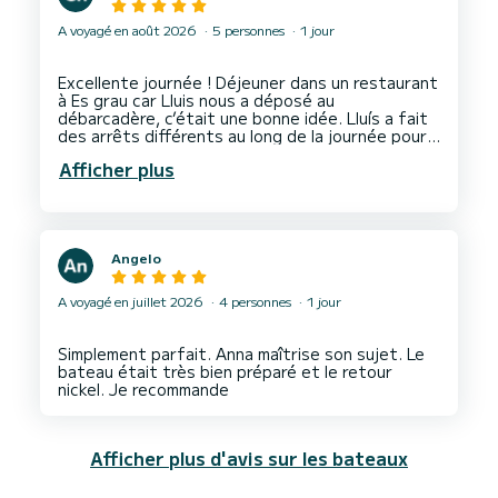
A voyagé en août 2026
5 personnes
1 jour
Excellente journée ! Déjeuner dans un restaurant
à Es grau car Lluis nous a déposé au
débarcadère, c’était une bonne idée. Lluís a fait
des arrêts différents au long de la journée pour
que nous puissions nous baigner et sauter du
Afficher plus
bateau. Journée très agréable. Lluis est très
sympathique : à faire sans hésiter ! Journée en
Angelo
A voyagé en juillet 2026
4 personnes
1 jour
Simplement parfait. Anna maîtrise son sujet. Le
bateau était très bien préparé et le retour
Afficher plus d'avis sur les bateaux