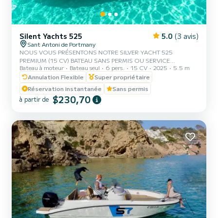
Silent Yachts 525
5.0
(3 avis)
Sant Antoni de Portmany
NOUS VOUS PRÉSENTONS NOTRE SILVER YACHT 525
PREMIUM (15 CV) BATEAU SANS PERMIS OU SERVICE
Bateau à moteur
Bateau seul
6 pers.
15 CV
2025
5.5 m
ADDITIONNEL DE SKIPPER, AVEC UNE CAPACITÉ DE 6
PERSONNES. DANS VOTRE LOCATION, NOUS INCLUONS
Annulation Flexible
Super propriétaire
GRATUITEMENT LE PADDLE SURF ET LES MASQUES DE
Réservation instantanée
Sans permis
SNORKEL. AVEC CE BATEAU, VOUS VIVREZ UNE EXPÉRIENCE
$230,70
à partir de
INOUBLIABLE SUR L'ÎLE D'IBIZA. **PROMOTION COUPLES,
OBTENEZ VOTRE CADEAU DANS VOTRE EXPÉRIENCE.**
AVANTAGES DE LA RÉSERVATION DE CE BATEAU : • MEILLEUR
RAPPORT QUALITÉ-PRIX. • SANS SKIPPER. • CAPACITÉ:6 PER...