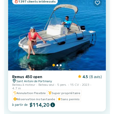
1397 clients intéressés
Remus 450 open
4.5
(8 avis)
Sant Antoni de Portmany
Bateau à moteur
Bateau seul
5 pers.
15 CV
2023
4.7 m
Annulation Flexible
Super propriétaire
Réservation instantanée
Sans permis
$114,20
à partir de