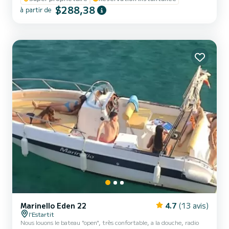
$288,38
explorer, avec ou sans skipper, les eaux cristallines et les criques
à partir de
vierges du sud-ouest de Majorque. Carburant non inclus Caution
sans skipper : 500 € Permis nécessa...
Marinello Eden 22
4.7
(13 avis)
l'Estartit
Nous louons le bateau "open", très confortable, a la douche, radio