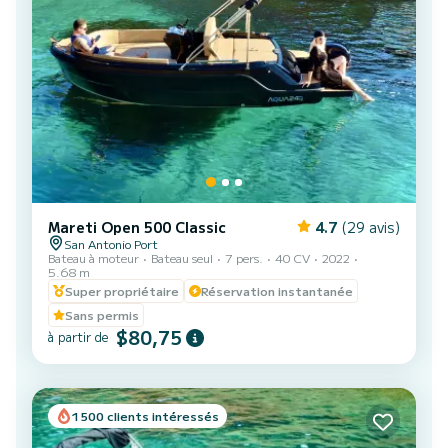
Mareti Open 500 Classic
4.7
(29 avis)
San Antonio Port
Bateau à moteur
Bateau seul
7 pers.
40 CV
2022
5.68 m
Super propriétaire
Réservation instantanée
Sans permis
$80,75
à partir de
1500 clients intéressés