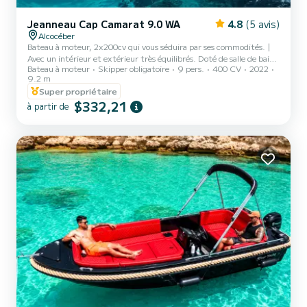
Jeanneau Cap Camarat 9.0 WA
4.8
(5 avis)
Alcocéber
Bateau à moteur, 2x200cv qui vous séduira par ses commodités. |
Avec un intérieur et extérieur très équilibrés. Doté de salle de bain
Bateau à moteur
Skipper obligatoire
9 pers.
400 CV
2022
et cuisine. | Table arrière très spacieuse, solarium à l'avant pour
9.2 m
vous détendre, et équipement audio de dernière génération avec
Super propriétaire
bluetooth
$332,21
à partir de