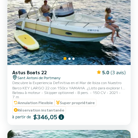
Astus Boats 22
5.0
(3 avis)
Sant Antoni de Portmany
Descubre la Experiencia Definitiva en el Mar de Ibiza con Nuestro
Barco KEY LARGO 22 con 150cv YAMAHA. ¿Listo para explorar las
Bateau à moteur
Skipper optionnel
8 pers.
150 CV
2021
aguas cristalinas de Ibiza? Con nuestro KEY LARGO 22 PREMIUN
7 m
BOAT 150CV Yamaha, podrás disfrutar de una aventura náutica
Annulation Flexible
Super propriétaire
increible ¡Solo relájate y disfruta! ¿Por Qué Elegirnos? 1. MINIMO
TENER LICENCIA PNB DE NAVEGACION. Te ofrecemos un breve
Réservation instantanée
entrenamiento antes de (Competidor menos bueno que SamBoat),
$346,05
à partir de
asegurando que puedas manejarlo con confianza. 2. Ubicación
Perfect...