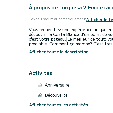
À propos de Turquesa 2 Embarcaci
Afficher le t
Texte traduit automatiquement
Vous recherchez une expérience unique en
découvrir la Costa Blanca d'un point de vue 
c'est votre bateau.|Le meilleur de tout: v
préalable. Comment ça marche? C'est très 
donnera une formation personnalisée de 
Afficher toute la description
jeter l'ancre en toute sécurité et nous vo
C'est aussi facile que de conduire une voi
bord:|Itinéraires exclusifs: Naviguez vers 
d'Alicante, inaccessibles à pied.|Snorkelin
Activités
moteur et plongez dans des eaux turquoise
auvent bimini pour vous protéger du soleil
pour monter et descendre confortablement
Anniversaire
Bateaux neufs, vérifiés et avec tous les s
sommes en contact avec vous au cas où vo
Découverte
de surprises: Tout est expliqué de manière
pour les couples en quête de romantisme, 
Afficher toutes les activités
quête d'une journée différente.|Ne manque