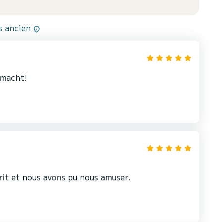
us ancien
emacht!