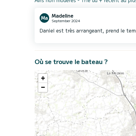
Avis non modérés - Trié du + récent au pl
Madeline
September 2024
Daniel est très arrangeant, prend le tem
Où se trouve le bateau ?
+
−