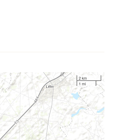
2 km
1 mi