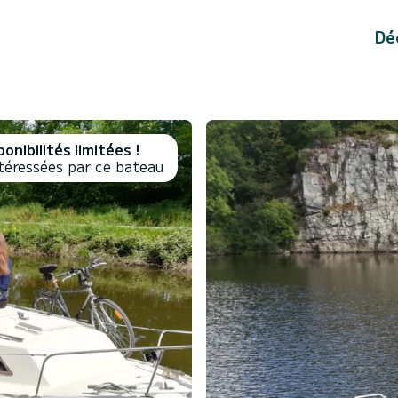
Dé
onibilités limitées !
téressées par ce bateau