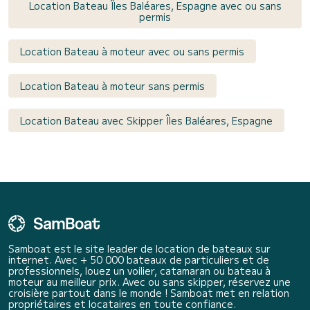
Location Bateau Îles Baléares, Espagne avec ou sans
permis
Location Bateau à moteur avec ou sans permis
Location Bateau à moteur sans permis
Location Bateau avec Skipper Îles Baléares, Espagne
Samboat est le site leader de location de bateaux sur
internet. Avec + 50 000 bateaux de particuliers et de
professionnels, louez un voilier, catamaran ou bateau à
moteur au meilleur prix. Avec ou sans skipper, réservez une
croisière partout dans le monde ! Samboat met en relation
propriétaires et locataires en toute confiance.