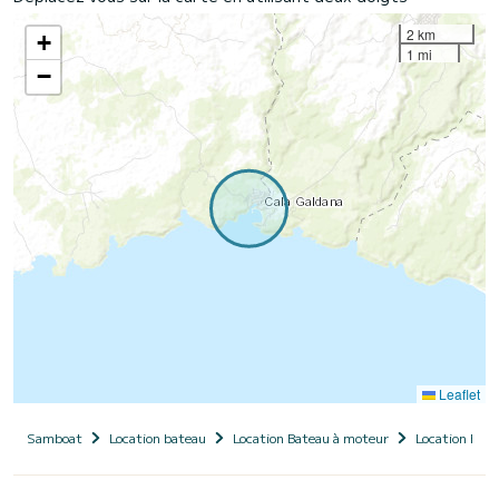
2 km
+
1 mi
−
Leaflet
Samboat
Location bateau
Location Bateau à moteur
Location Bate