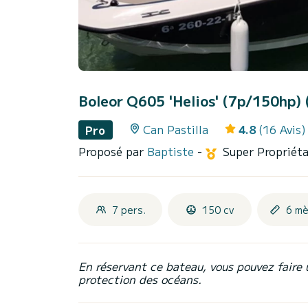
Boleor Q605 'Helios' (7p/150hp)
Can Pastilla
4.8
(16 Avis)
Pro
Proposé par
Baptiste
-
Super Propriét
7 pers.
150 cv
6 mè
En réservant ce bateau, vous pouvez faire 
protection des océans.