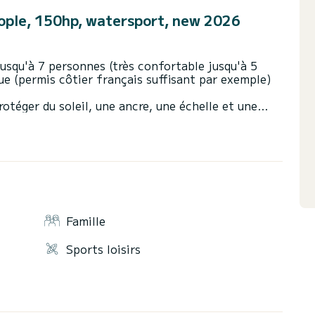
ople, 150hp, watersport, new 2026
usqu'à 7 personnes (très confortable jusqu'à 5
ue (permis côtier français suffisant par exemple)
rotéger du soleil, une ancre, une échelle et une
ner et remonter à bord, une radio/bluetooth,
u tout l’équipement de sécurité (gilets de
 équipements de sports nautiques (wakeboard, skis,
r en fin de location (compter 8-15€ par heure de
Famille
uement).
Sports loisirs
e ou Visa/Mastercard), remboursée en fin de
instructions par un professionnel : il vous
 règles de conduite, les instructions de sécurité…