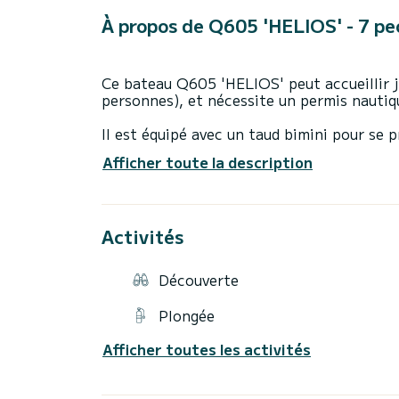
À propos de Q605 'HELIOS' - 7 pe
Ce bateau Q605 'HELIOS' peut accueillir j
personnes), et nécessite un permis nautiq
Il est équipé avec un taud bimini pour se p
plateforme de bain pour descendre se baig
Afficher toute la description
douche de pont, une cabine et bien entend
sauvetage, ancre, corne de brume…)
​Avec ce bateau, nous pouvons fournir des
Activités
bouée tractée 'donut').
​La consommation de carburant est à régle
Découverte
moteur, suivant la vitesse).
Nettoyage final: 30€ (à régler à l'embarq
Plongée
Une caution de 1'000€ est requise (liquid
location.
Afficher toutes les activités
​Avant de partir du port vous recevrez des 
montrera le fonctionnement du bateau, les