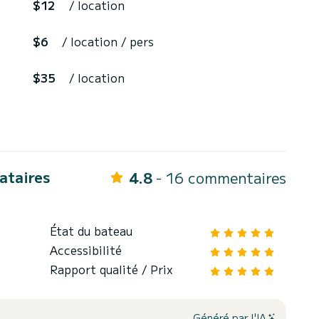
$12
/ location
$6
/ location / pers
$35
/ location
cataires
4.8
- 16 commentaires
État du bateau
Accessibilité
Rapport qualité / Prix
Généré par l'IA