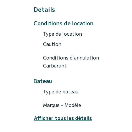
Il vous présentera également la zone de na
appropriés suivant vos aspirations et la du
Details
Conditions de location
Type de location
Caution
Conditions d'annulation
Carburant
Bateau
Type de bateau
Marque - Modèle
Afficher tous les détails