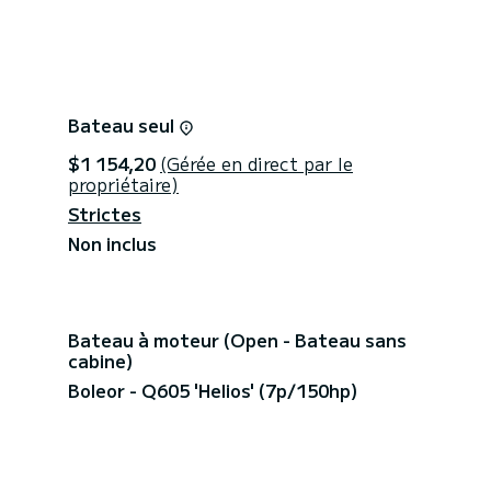
vigation et vous donnera des conseils d’itinéraires
rée de location (criques isolées, réserve naturelle,
Bateau seul
$1 154,20
(Gérée en direct par le
propriétaire)
Strictes
Non inclus
Bateau à moteur (Open - Bateau sans
cabine)
Boleor - Q605 'Helios' (7p/150hp)