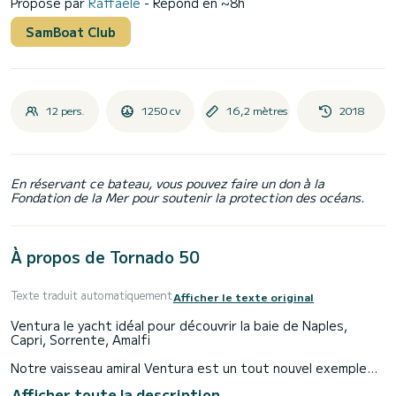
Proposé par
Raffaele
- Répond en ~8h
SamBoat Club
12 pers.
1250 cv
16,2 mètres
2018
En réservant ce bateau, vous pouvez faire un don à la
Fondation de la Mer pour soutenir la protection des océans.
À propos de Tornado 50
Texte traduit automatiquement
Afficher le texte original
Ventura le yacht idéal pour découvrir la baie de Naples,
Capri, Sorrente, Amalfi
Notre vaisseau amiral Ventura est un tout nouvel exemple
de Tornado 50, construit spécifiquement pour célébrer le
Afficher toute la description
50e anniversaire du chantier naval romain "Tornado Yachts".