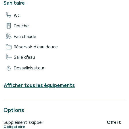
Sanitaire
Procida, ce ne sont que quelques-uns des endroits dont
vous pourrez profiter à bord de ce magnifique yacht.
WC
Vous attendent les mille criques et criques d'un territoire
Douche
Eau chaude
Réservoir d'eau douce
Salle d'eau
Dessalinisateur
Afficher tous les équipements
Options
Supplément skipper
Offert
Obligatoire