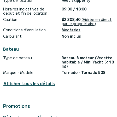
Type de location
Avec skipper
Une liberté et une flexibilité inégalées, chaque invité pourra
concevoir sa propre expérience sur mesure.
Horaires indicatives de
09:00 / 18:00
début et fin de location :
Embarquement possible depuis tous les ports de Campanie
Caution
$2 308,40
(Gérée en direct
(Naples, Ischia, Capri, Procida, Sorrente, Positano , Amalfi)
par le propriétaire)
Le prix comprend :
Conditions d'annulation
Modérées
Capitaine, apéritif de bienvenue, boissons non alcoolisées,
Carburant
Non inclus
apéritifs.
Le coût du carburant n'est pas inclus.
Bateau
Caractéristiques :
Type de bateau
Bateau à moteur (Vedette
habitable / Mini Yacht (< 18
Longueur totale : 16,20 m
m))
Largeur : 4,36 m
Moteurs : 2x Volvo Penta IPS 800
Marque - Modèle
Tornado - Tornado 50S
Vitesse de croisière : 28-32 kn< br >Vitesse maximale : 40
kn
Afficher tous les détails
Consommation de carburant : 120-150 l/h
Invités : max 12
Skipper/Équipage : 1-2
Cabines invités : 2
Promotions
Équipement :
Skipper / Équipage
Kit de plongée en apnée