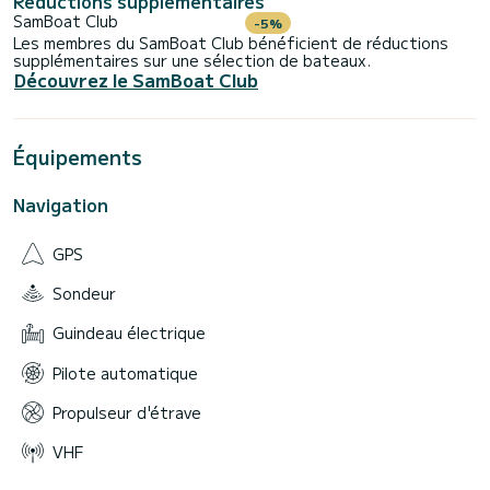
Réductions supplémentaires
br>Sea Bob
SamBoat Club
-5%
Serviettes de plage
Les membres du SamBoat Club bénéficient de réductions
Douche
supplémentaires sur une sélection de bateaux.
Cuisine
Découvrez le SamBoat Club
Boisson de bienvenue
Ensemble de courtoisie
Hifi
Wi-Fi
Équipements
Climatisation
Toilettes
TV
Navigation
Détenteur de valeur
Téléphone
Concierge
GPS
Sondeur
Supplémentaire services (sur demande) :
/ TRANSFERT
Guindeau électrique
/ PLONGÉE
/ CHEF PERSONNEL
Pilote automatique
/ ÉVÉNEMENTS PRIVÉS
/ VIE NOCTURNE
Propulseur d'étrave
/ OFFRE D'OFFRES À
VHF
Quoi visiter à bord de Ventura :
La côte amalfitaine, Capri, la péninsule de Sorrente, Ischia et