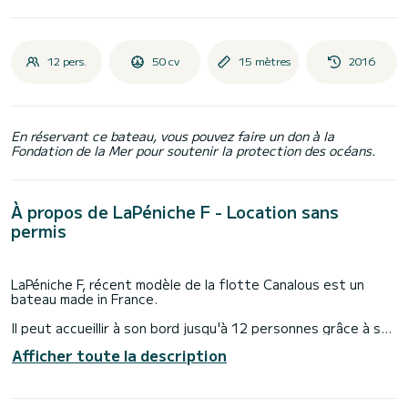
12 pers.
50 cv
15 mètres
2016
En réservant ce bateau, vous pouvez faire un don à la
Fondation de la Mer pour soutenir la protection des océans.
À propos de LaPéniche F - Location sans
permis
LaPéniche F, récent modèle de la flotte Canalous est un
bateau made in France.
Il peut accueillir à son bord jusqu'à 12 personnes grâce à ses
6 cabines doubles : inédit dans le monde de la location de
Afficher toute la description
bateaux fluviaux.
Ses 6 cabines doubles sont complétées de 3 sanitaires soit
3 douches, 3 lavabos et 3 WC à bord.