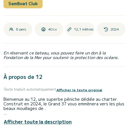
SamBoat Club
6 pers.
40 cv
12,1 mètres
2024
En réservant ce bateau, vous pouvez faire un don à la
Fondation de la Mer pour soutenir la protection des océans.
À propos de 12
Texte traduit automatiquement
Afficher le texte original
Bienvenue au 12, une superbe péniche dédiée au charter.
Construit en 2024, le Grand 37 vous emmènera vers les plus
beaux mouillages de .
Vous passerez une croisière exceptionnelle sur cette
Afficher toute la description
péniche de 12 mètres. Vous pourrez accueillir jusqu'à 6
personnes et profiter de ses 2 cabines tout confort.