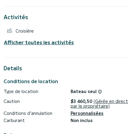
Ce Grand 37 est équipé de 2 salles de bain avec douche.
Activités
Vous pouvez nous envoyer votre réservation demande sur
Croisière
Afficher toutes les activités
Details
Conditions de location
Type de location
Bateau seul
Caution
$3 460,50
(Gérée en direct
par le propriétaire)
Conditions d'annulation
Personnalisées
Carburant
Non inclus