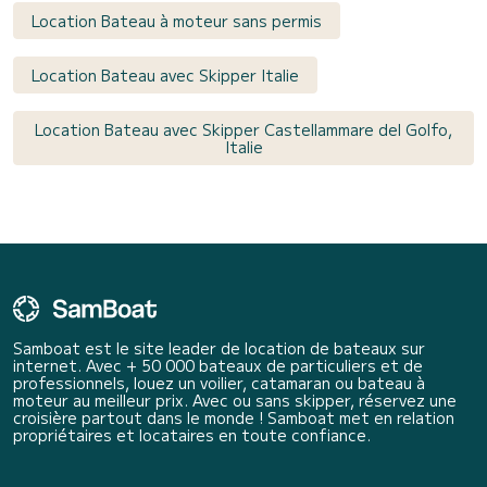
Location Bateau à moteur sans permis
Location Bateau avec Skipper Italie
Location Bateau avec Skipper Castellammare del Golfo,
Italie
Samboat est le site leader de location de bateaux sur
internet. Avec + 50 000 bateaux de particuliers et de
professionnels, louez un voilier, catamaran ou bateau à
moteur au meilleur prix. Avec ou sans skipper, réservez une
croisière partout dans le monde ! Samboat met en relation
propriétaires et locataires en toute confiance.