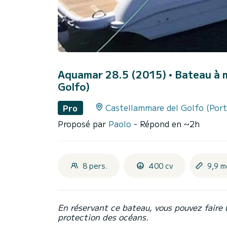
Aquamar 28.5 (2015)
• Bateau à m
Golfo)
Castellammare del Golfo (Por
Pro
Proposé par
Paolo
- Répond en ~2h
8 pers.
400 cv
9,9 m
En réservant ce bateau, vous pouvez faire 
protection des océans.