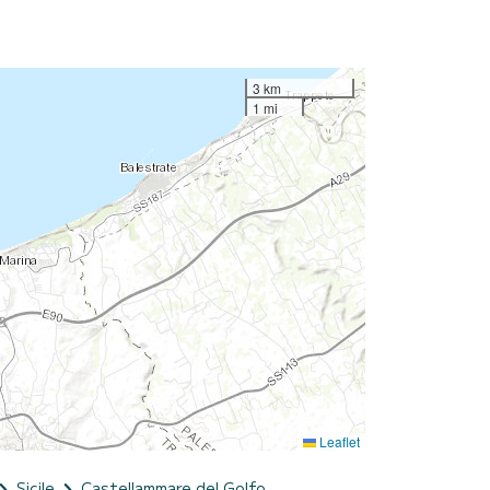
3 km
1 mi
Leaflet
Sicile
Castellammare del Golfo