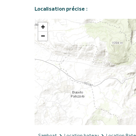
Localisation précise :
+
−
Samboat
Location bateau
Location Bat