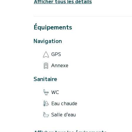
photos, vous détendre dans un bar en bord
Afficher tous les détails
simplement vous immerger dans l'atmosphè
siciliens.
Un moment parfait pour ressentir l'énergi
Équipements
Navigation
GPS
Annexe
Sanitaire
WC
Eau chaude
Salle d'eau