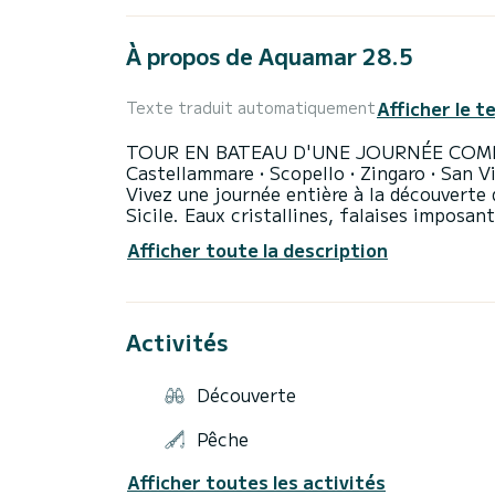
À propos de Aquamar 28.5
Afficher le t
Texte traduit automatiquement
TOUR EN BATEAU D'UNE JOURNÉE COM
Castellammare • Scopello • Zingaro • San 
Vivez une journée entière à la découverte 
Sicile. Eaux cristallines, falaises imposa
des villages de pêcheurs rendront cette e
Afficher toute la description
Nous naviguerons le long d'une des côtes 
de nature préservée, de mer turquoise et d
Première étape : Faraglioni et Tonnara di 
La journée commence en naviguant vers les
Activités
endroits les plus photographiés et suggesti
Ici, vous aurez le temps de nager, faire d
eaux turquoises et cristallines, entourés
Découverte
de la mer.
Le panorama est rendu encore plus fascina
Pêche
Scopello, une ancienne tonnara racontant 
lieu riche en histoire et en beauté nature
Afficher toutes les activités
inoubliables.