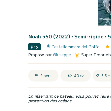
Noah 550 (2022)
• Semi-rigide • 5
Castellammare del Golfo
Pro
Proposé par
Giuseppe
-
Super Propriét
6 pers.
40 cv
5,5 m
En réservant ce bateau, vous pouvez faire 
protection des océans.