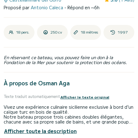
Proposé par
Antonio Caleca
- Répond en ~6h
18 pers.
250 cv
18 mètres
1997
En réservant ce bateau, vous pouvez faire un don à la
Fondation de la Mer pour soutenir la protection des océans.
À propos de Osman Aga
Texte traduit automatiquement
Afficher le texte original
Vivez une expérience culinaire sicilienne exclusive à bord d'un
caïque turc en bois de qualité.
Notre bateau propose trois cabines doubles élégantes,
chacune avec sa propre salle de bains, et une grande poupe
pouvant accueillir jusqu'à 18 personnes assises, parfaite
Afficher toute la description
pour profiter du panorama. À l'avant, un espace détente
pour bronzer et admirer la mer.