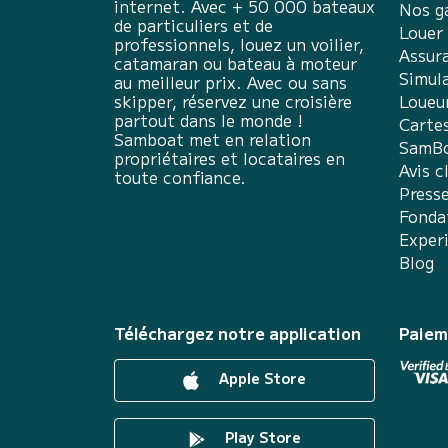
internet. Avec + 50 000 bateaux
Nos g
de particuliers et de
Louer
professionnels, louez un voilier,
Assur
catamaran ou bateau à moteur
Simula
au meilleur prix. Avec ou sans
skipper, réservez une croisière
Loueu
partout dans le monde !
Carte
Samboat met en relation
SamBo
propriétaires et locataires en
Avis c
toute confiance.
Press
Fonda
Exper
Blog
Téléchargez notre application
Paiem
Apple Store
Play Store