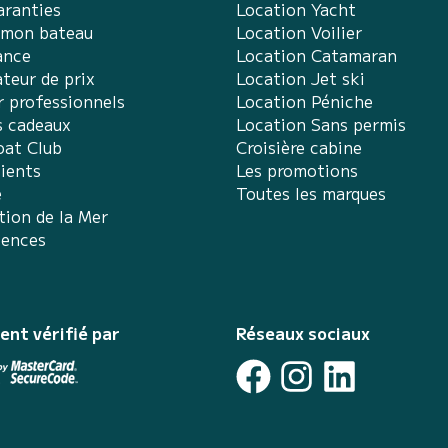
aranties
Location Yacht
 mon bateau
Location Voilier
ance
Location Catamaran
teur de prix
Location Jet ski
r professionnels
Location Péniche
s cadeaux
Location Sans permis
at Club
Croisière cabine
lients
Les promotions
e
Toutes les marques
tion de la Mer
iences
ent vérifié par
Réseaux sociaux