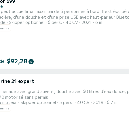
or 599
ne
 peut accueillir un maximum de 6 personnes à bord. Il est équipé d'
acière, d'une douche et d'une prise USB avec haut-parleur Bluetoo
ide
Skipper optionnel
6 pers.
40 CV
2021
6 m
re d'avoir un permis bateau
ermis
$92,28
 de
rine 21 expert
i
omenade avec grand auvent, douche avec 60 litres d'eau douce, p
70 motorisé sans permis.
à moteur
Skipper optionnel
5 pers.
40 CV
2019
6.7 m
ermis