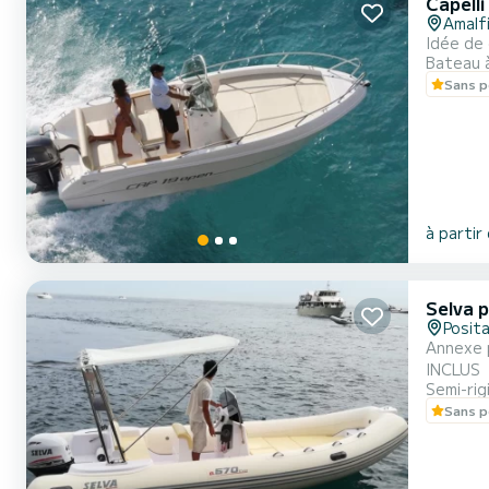
Capell
Amalf
Idée de
Bateau 
Sans p
à partir
Selva 
Posit
Annexe pratique 
INCLUS
Semi-rig
Sans p