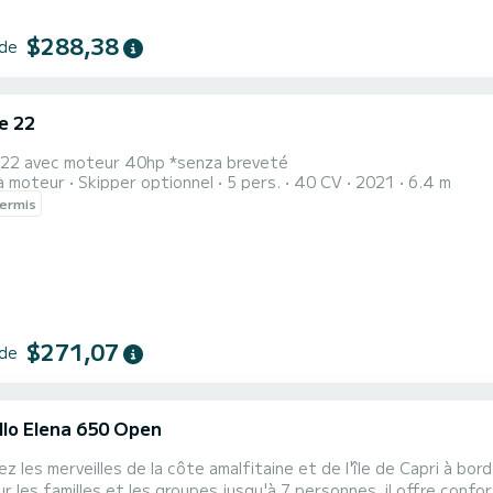
$288,38
 de
e 22
i
e 22 avec moteur 40hp *senza breveté
à moteur
Skipper optionnel
5 pers.
40 CV
2021
6.4 m
ermis
$271,07
 de
llo Elena 650 Open
i
z les merveilles de la côte amalfitaine et de l'île de Capri à bo
ur les familles et les groupes jusqu'à 7 personnes, il offre confor