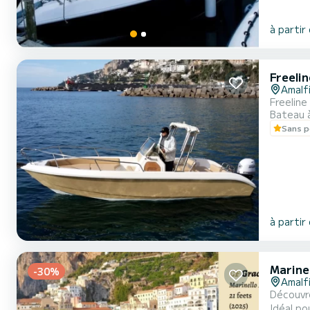
à partir
Freelin
Amalf
Freelin
Bateau 
Sans p
à partir
Marine
-30%
Amalf
Découvre
Idéal po