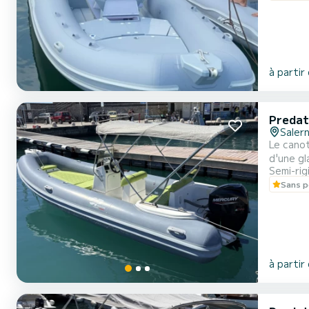
à partir
Predat
Saler
Le canot
d'une gl
Semi-rig
nécessai
Sans p
à partir