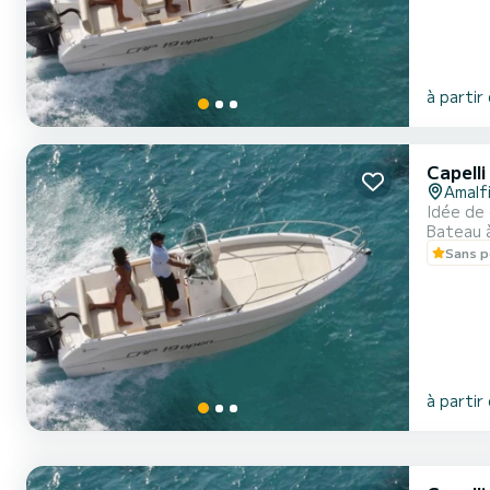
à partir
Capell
Amalf
Idée de
Bateau 
Sans p
à partir