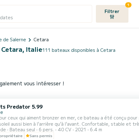
1
Filtrer
 dates
e de Salerne
Cetara
Cetara, Italie
111 bateaux disponibles à Cetara
galement vous intéresser !
ats Predator 5.99
ne
ur ceux qui aiment bronzer en mer, ce bateau a été conçu pour p
soleil aussi bien à l'arrière qu'à l'avant. Confortable, stable et trè
ide
Bateau seul
6 pers.
40 CV
2021
6.4 m
propriétaire
Sans permis