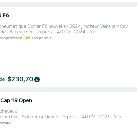
 F6
i
pneumatique Domar F6 nouvel an 2024, moteur Yamaha 40cv
ide
Bateau seul
6 pers.
40 CV
2024
6 m
propriétaire
Sans permis
$230,70
 de
i Cap 19 Open
i
 cheveux
à moteur
Skipper optionnel
5 pers.
40 CV
2021
6 m
ermis