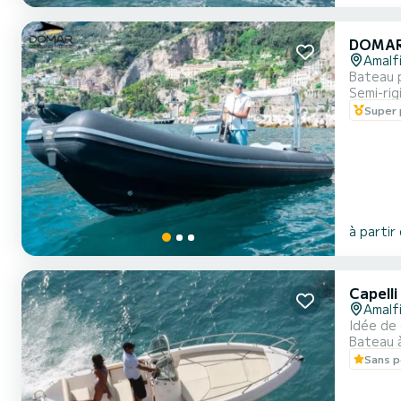
DOMAR
Amalf
Bateau 
Semi-rig
Super 
à partir
Capell
Amalf
Idée de
Bateau 
Sans p