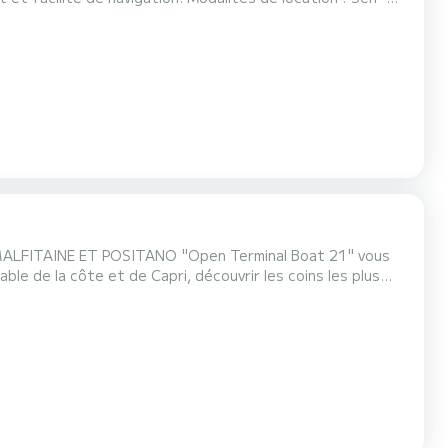
 et profitez du voyage (+300 €). Itinéraires recommandés :
, Grotta Azzurra. Arrêts pour...
MALFITAINE ET POSITANO "Open Terminal Boat 21" vous
le de la côte et de Capri, découvrir les coins les plus
ines et profiter de la détente sur le confortable pont
res les plus chaudes, une échelle pour remonter de...