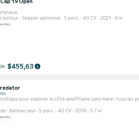
i Cap 19 Open
i
 cheveux
à moteur
Skipper optionnel
5 pers.
40 CV
2021
6 m
ermis
$455,63
 de
predator
ano
pour explorer la côte amalfitaine sans marin. tous les prix de mes bateaux sont AVEC LE PLEIN DE CARBURANT
ide
Bateau seul
5 pers.
40 CV
2018
5.7 m
ermis