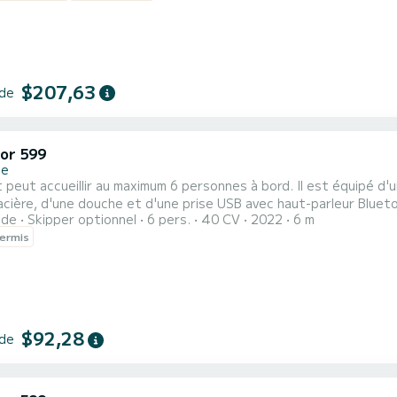
$207,63
 de
or 599
ne
 peut accueillir au maximum 6 personnes à bord. Il est équipé d'un 
acière, d'une douche et d'une prise USB avec haut-parleur Bluetoo
ide
Skipper optionnel
6 pers.
40 CV
2022
6 m
re d'avoir un permis bateau
ermis
$92,28
 de