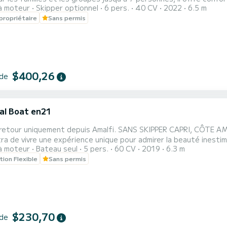
à moteur
Skipper optionnel
6 pers.
40 CV
2022
6.5 m
our les titulaires du permis bateau. Avec skipper: Détendez-vous
propriétaire
Sans permis
Positano, Grotta dello Smeraldo. Capri : Faraglioni, Marina Piccola
$400,26
 de
al Boat en21
i
retour uniquement depuis Amalfi. SANS SKIPPER CAPRI, CÔTE A
a de vivre une expérience unique pour admirer la beauté inestimab
à moteur
Bateau seul
5 pers.
60 CV
2019
6.3 m
les loin des plages bondées, vous immerger dans les eaux cristall
tion Flexible
Sans permis
lé. À bord, il y a aussi un grand auvent pour vous abriter aux heu
$230,70
 de