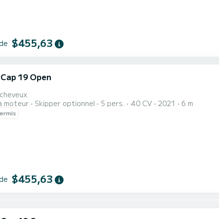
$455,63
 de
i Cap 19 Open
i
 cheveux
à moteur
Skipper optionnel
5 pers.
40 CV
2021
6 m
ermis
$455,63
 de